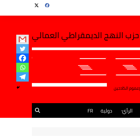
حزب النهج الديمقراطي العمالي
وعموم الكادحين
الرأي
دولية
FR
مقالات وآراء