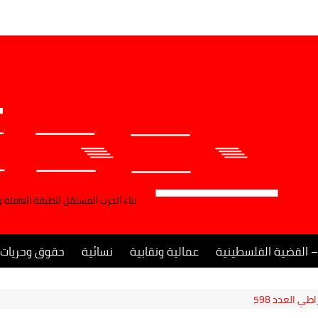
بناء الحزب المستقل للطبقة العاملة 
– القضية الفلسطينية
عمالية ونقابية
نسائية
حقوق وحريات
ي العدد 598