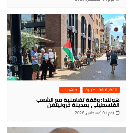
القضية الفلسطينية
منشورات
هولندا: وقفة تضامنية مع الشعب
الفلسطيني بمدينة خرونينغن
يوم 01 أغسطس، 2026