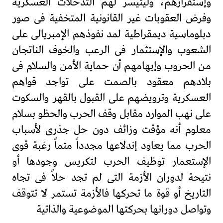
وإستقرارهم، وليتيسر لهم التدخلات العسكرية
وفرض العقوبات غير القانونية المتخفية فى صور
دبلوماسية ديمقراطية لمد نفوذهم الإمبريالى على
الشعوب والإستثمار فى الرعب والخوف الناتجان
من الحروب وإيهامهم أن حماية الأمن والسلام فى
بلادهم معقود بالصمت على تواجد قواهم
العسكرية وترويضهم على القبول بالقهر والسكوت
على نهب الموارد مقابل وقف الحرب والحظو بسلام
معلوم أنه مؤقت وزائف دون حل جذرى لأسباب
الحرب مما يعاود إندلاعها مجدداً متماً رغبة قوى
الإستعمار توظيف الحرب لتكريس وجودها أو
نتيحة لدوران الأزمة التى لم تجد حلاً فى تجاه
التاريخ أو قوة ما تحركها فالأزمة تستمر لا تتوقف
وتواصل دورانها بحركتها الموضوعية والذاتية