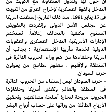
أن خول لها وللدول المتعاونة مع الكويت من
التدخل بالقوة العسكرية لإخراج العراق من الكويت
فى 15 يناير 1991. منذ ذلك التاريخ إستغنت امريكا
عن مجلس الأمن الدولى وإنفردت بالتفويض
الممنوح مكتفية بالتحالف إعلاماً. تستخدم
الإدارات الأمريكية التدخل العسكرى والعقوبات
الدولية لخدمة مآربها الإستعمارية ؛ بجانب أن
امريكا وحلفاءها من هم وراء الحروب الدائرة فى
المنطقة والإقليم . معلوم مطامع من يمولون
حرب السودان.
– حرب السودان ليس إستثناء من الحروب الدائرة
فى المنطقة والعالم وتغذى أمريكا وحلفاؤها
الحروب مروجة لتجارة أسلحة مصانعهم وتحقيق
الأرباح الطائلة من ورائها على حساب أرواح البشر