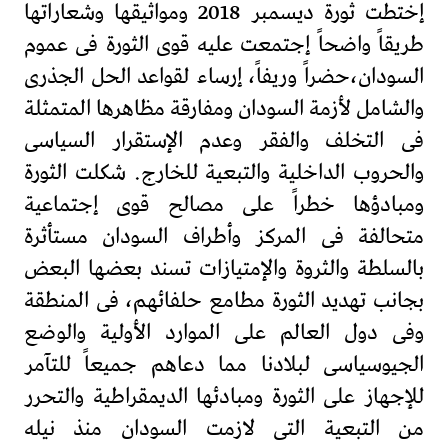
إختطت ثورة ديسمبر 2018 ومواثيقها وشعاراتها
طريقاً واضحاً إجتمعت عليه قوى الثورة فى عموم
السودان،حضراً وريفاً، إرساء لقواعد الحل الجذرى
والشامل لأزمة السودان ومفارقة مظاهرها المتمثلة
فى التخلف والفقر وعدم الإستقرار السياسى
والحروب الداخلية والتبعية للخارج. شكلت الثورة
ومبادؤها خطراً على مصالح قوى إجتماعية
متحالفة فى المركز وأطراف السودان مستأثرة
بالسلطة والثروة والإمتيازات تسند بعضها البعض
بجانب تهديد الثورة مطامع حلفائهم، فى المنطقة
وفى دول العالم على الموارد الأولية والوضع
الجيوسياسى لبلادنا مما دعاهم جميعاً للتآمر
للإجهاز على الثورة ومبادئها الديمقراطية والتحرر
من التبعية التى لازمت السودان منذ نيله