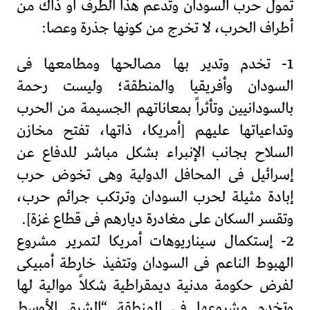
تمول حرب السودان وتدعم هذا الطرف او ذاك من
أطراف الحرب، لا تخرج من كونها جذرة وعصا:
1- تخدم وتدير بها مصالحها ومطامعها فى
السودان وأفريقيا والمنطقة؛ وليست رحمة
بالسودانيين وتأثراً بمعاناتهم الجسيمة من الحرب
وتداعياتها عليهم [أمريكا، ذاتها، تفتح مخازن
السلاح بجانب الإنبراء بشكل مباشر للدفاع عن
إسرائيل فى المحافل الدولية وهى تخوض حرب
إبادة مثيلة لحرب السودان وترتكب جرائم حرب،
وتقسر السكان على مغادرة ديارهم فى قطاع غزة].
2- إستكمال سيناريوهات أمريكا لتمرير مشروع
الهبوط الناعم فى السودان وتتفيذ خارطة أمبيكى
لفرض حكومة مدنية ديمقراطية شكلاً موالية لها
وتخدم مشروعها فى المنطقة “الشرق الأوسط