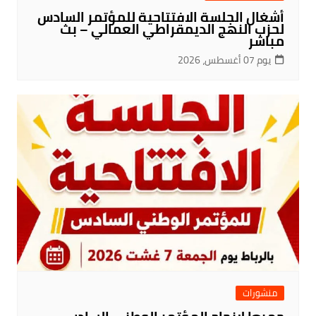
أشغال الجلسة الافتتاحية للمؤتمر السادس
لحزب النهج الديمقراطي العمالي – بث
مباشر
يوم 07 أغسطس، 2026
منشورات