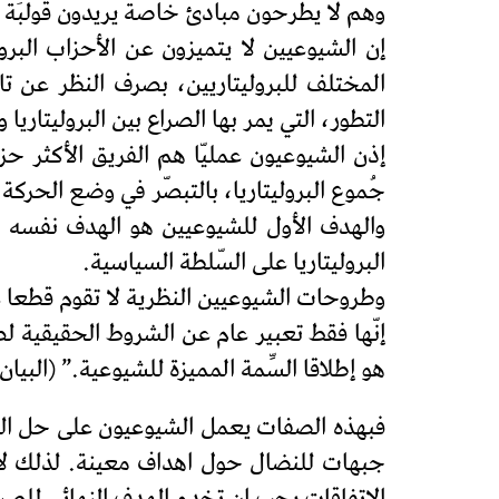
وهم لا يطرحون مبادئ خاصة يريدون قَولَبَة ال
إن الشيوعيين لا يتميزون عن الأحزاب البرول
المختلف للبروليتاريين، بصرف النظر عن تا
التطور، التي يمر بها الصراع بين البروليتاريا و
إذن الشيوعيون عمليّا هم الفريق الأكثر حز
جُموع البروليتاريا، بالتبصّر في وضع الحركة ا
والهدف الأول للشيوعيين هو الهدف نفسه لكل
البروليتاريا على السّلطة السياسية.
وطروحات الشيوعيين النظرية لا تقوم قطعا عل
إنّها فقط تعبير عام عن الشروط الحقيقية لص
هو إطلاقا السِّمة المميزة للشيوعية.” (البيا
فبهذه الصفات يعمل الشيوعيون على حل التن
جبهات للنضال حول اهداف معينة. لذلك لا 