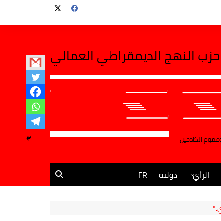
حزب النهج الديمقراطي العمالي
وعموم الكادحين
الرأي
دولية
FR
مقالات وآراء