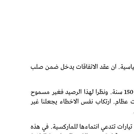
سياسية. ان عقد الاتفاقات يدخل ضمن صلب
تعلمنا التجربة الشيوعية دروسا غنية مستقاة من معارك الكفاح في شتى الميادين وطيلة اكثر من 150 سنة. ونظرا لهذا الرصيد فغير مسموح
ت عظام. ارتكاب نفس الاخطاء يجعلنا غير
تيارات تتدعي انتماءها للماركسية. في هذه