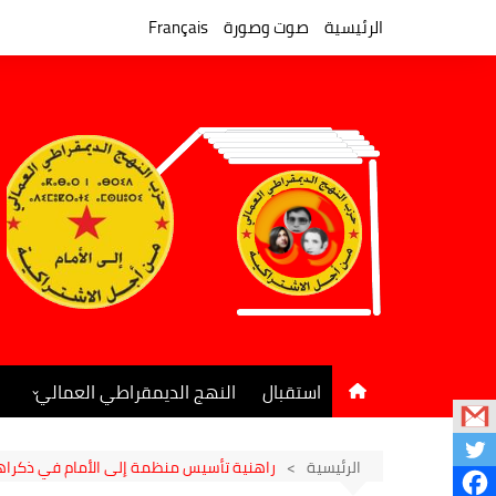
لتجاوز
لى
الرئيسية
صوت وصورة
Français
لمحتوى
استقبال
النهج الديمقراطي العمالي
المكتب السياسي
جريدة النهج الديمقراطي
الرئيسية
راهنية تأسيس منظمة إلى الأمام في ذكراها ال55. بناء جبهة الطبقات الوطنية الشعبية التي لها مصلحة في التغيي