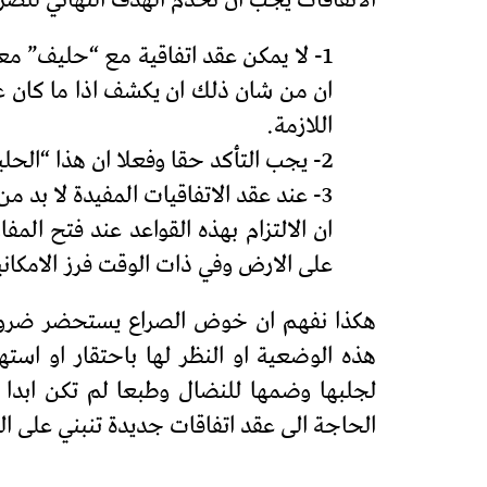
الاتفاقات يجب ان تخدم الهدف النهائي للصراع 
1- لا يمكن عقد اتفاقية مع “حليف” م
ان من شان ذلك ان يكشف اذا ما كان ع
اللازمة.
2- يجب التأكد حقا وفعلا ان هذا “الحليف”، يقاتل فعليا ضد العدو المشترك وبأى طريقة؟
3- عند عقد الاتفاقيات المفيدة لا بد من التأكد من انها ليست ضارة بالأهداف الدائمة والأعمق للحزب البروليتارى .
ان الالتزام بهذه القواعد عند فتح ا
على الارض وفي ذات الوقت فرز الامكاني
هكذا نفهم ان خوض الصراع يستحضر ضرورة 
هذه الوضعية او النظر لها باحتقار او است
لجلبها وضمها للنضال وطبعا لم تكن ابدا هذ
الحاجة الى عقد اتفاقات جديدة تنبني على ال