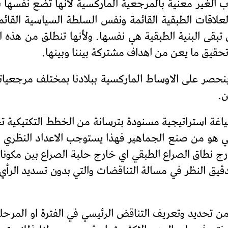
ب الغير معنية بالمرجعية الماركسية لأنها تضع نفسها 
علاقات الطبقية القائمة ونفس السلطة السياسية القائم
ى البنية الطبقية هي نفسها. ولأنها تنطلق من هذه الخ
قيق ما يعن من اهداف مشتركة بيننا وبينها.
نحصر على الاوساط الماركسية ببلادنا بمختلف مرجعياته
ن.
اغة استراتيجية مسنودة بترسانة من الخطط التكتيكية تح
كسي هو من صنع الجماهير فهذا يستوجب الاعداد النظري و
خارج نطاق الصراع الطبقي اي خارج حلبة الصراع بين مكو
دقيق النظر في مسالة التناقضات والتي بدون تسديد الرأ
 تحديد وتعريف التناقض الرئيسي في الفترة او المرحلة.