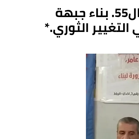
راهنية تأسيس منظمة إلى الأمام في ذكراها ال55. بناء جبهة
التغيير الثوري.*