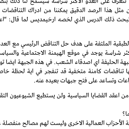
نتعرف على العدو الاكثر شراسة سيسمح لنا ذلك بتص
 ان مثل هذا الرصد الدقيق يمكننا من ادراك التناقض
البحث ذلك الدرس الذي لخصه ارخيمديس لما قال: “اعط
الطبقية الملتفة على هدف حل التناقض الرئيسي مع العدو
اكثر شراسة يوجد في موقع الهيمنة الاجتماعية والسياس
بهة الحليفة اي اصدقاء الشعب. في هذه الجبهة ايضا تو
ها تناقضات كامنة متخفية قد تنفجر في اية لحظة خاص
اعات وتساعد على فتح جبهات بعيده عنه.
من اعقد القضايا السياسية ولن يستطيع الشيوعيون التق
ا؟
ة الأحزاب العمالية الاخرى وليست لهم مصالح منفصلة عن