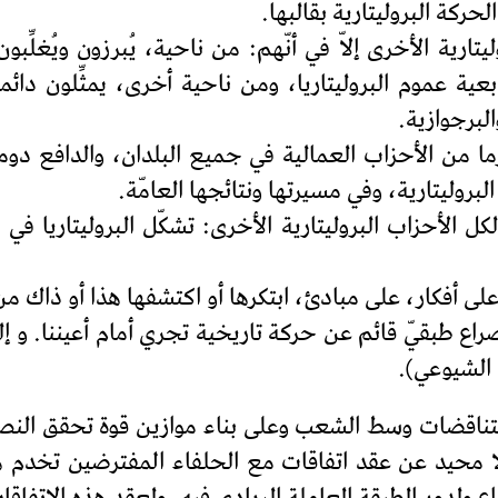
حركة البروليتارية بقالبها.
يتارية الأخرى إلاّ في أنّهم: من ناحية، يُبرزون ويُغلِّ
بعية عموم البروليتاريا، ومن ناحية أخرى، يمثِّلون د
البرجوازية.
ما من الأحزاب العمالية في جميع البلدان، والدافع دوم
لبروليتارية، وفي مسيرتها ونتائجها العامّة.
 الأحزاب البروليتارية الأخرى: تشكّل البروليتاريا في 
ى أفكار، على مبادئ، ابتكرها أو اكتشفها هذا أو ذاك م
راع طبقيّ قائم عن حركة تاريخية تجري أمام أعيننا. و إل
ن الشيوعي).
اقضات وسط الشعب وعلى بناء موازين قوة تحقق النصر. 
محيد عن عقد اتفاقات مع الحلفاء المفترضين تخدم هذ