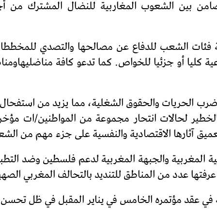
امن بين الشعوب المغاربية للنضال المشترك من أجل
ة فئات الشعب للدفاع عن مصالحها والتصدي للمخططات
 كليا أو جزئيا للخواص. كما تدعو كافة مناضليهاومناض
ضرب الحريات والحقوق الشغلية، مما يزيد من استفحال الأ
 الخطير لحالات انتحار مجموعة من المواطنين/ات مؤخرا
عميق آثارها الاقتصادية والنفسية على جزء مهم من الش
ية المغربية والجبهة المغربية لدعم فلسطين وضد التطبي
 عرفتها عدد من المناطق للتنديد بالتحالف المغربي الصهي
 في عقد مؤتمره الخامس في يناير المقبل في ظل تحسن الو