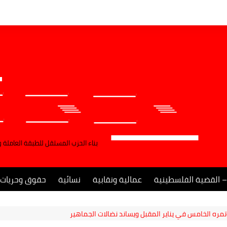
بناء الحزب المستقل للطبقة العاملة 
– القضية الفلسطينية
عمالية ونقابية
نسائية
حقوق وحريات
ره الخامس في يناير المقبل ويساند نضالات الجماهير