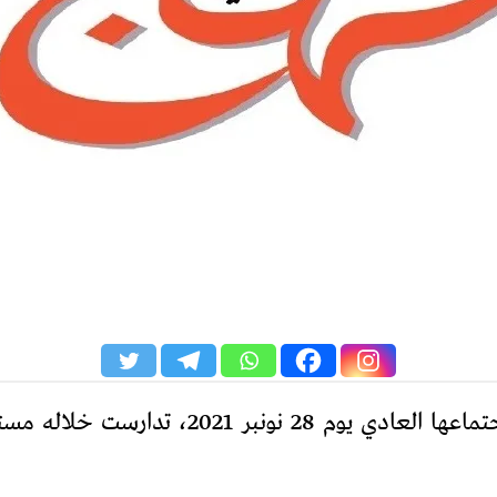
عقدت الكتابة الوطنية للنهج الديمقراطي اجتما