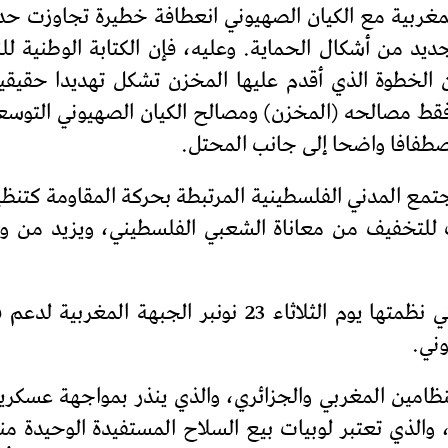
 المغربية مع الكيان الصهيوني انعطافة خطيرة تجاوزت حد
 من أشكال الحماية. وعليه، فإن الكتابة الوطنية لل
أن الخطوة الذي أقدم عليها المخزن تشكل تهديدا حقيقي
ط مصالحه (المخزن) ومصالح الكيان الصهيوني التوسعية
طفافا واضحا إلى جانب المحتل.
مع المدني الفلسطينية المرتبطة بحركة المقاومة كتنظي
 للتخفيف من معاناة الشعبي الفلسطيني، ويزيد من وط
– إدانتها للقمع الذي تعرضت له الوقفة التي نظمتها يوم ا
وني.
نظامين المغربي والجزائري، والذي ينذر بمواجهة عسكرية
، والذي تعتبر لوبيات بيع السلاح المستفيدة الوحيدة