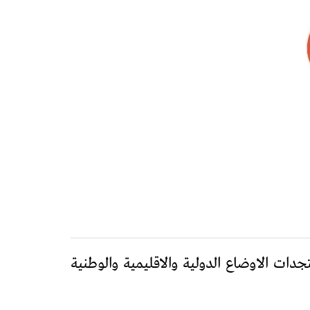
عها العادي يوم 28 نونبر 2021، تدارست خلاله مستجدات الاوضاع الدولية والاقليمية والوطنية