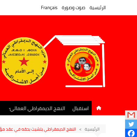
لتجاوز
لى
الرئيسية
صوت وصورة
Français
لمحتوى
استقبال
النهج الديمقراطي العمالي
المكتب السياسي
جريدة النهج الديمقراطي
الرئيسية
النهج الديمقراطي يتشبث بحقه في عقد مؤتم