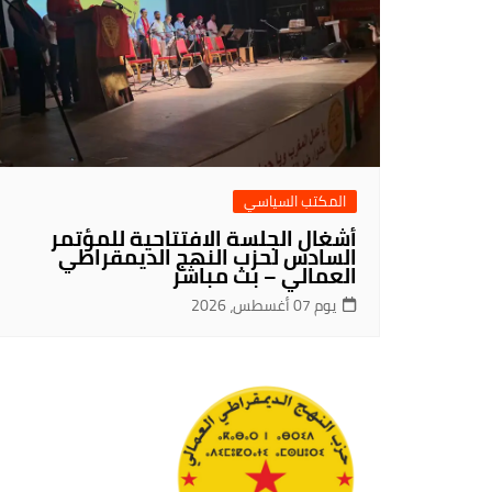
المكتب السياسي
أشغال الجلسة الافتتاحية للمؤتمر
السادس لحزب النهج الديمقراطي
العمالي – بث مباشر
يوم 07 أغسطس، 2026