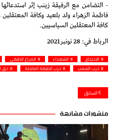
– التضامن مع الرفيقة زينب إثر استدعائه
فاطمة الزهراء ولد بلعيد وكافة المعتقلي
كافة المعتقلين السياسيين.
الرباط في: 28 نونبر2021
الاحتجاج
الشهداء
الصراع الطبقي
حزب الشعب
حزب الطبقة العاملة
حق ال
تصفّح
السابق
المقالات
منشورات مشابهة