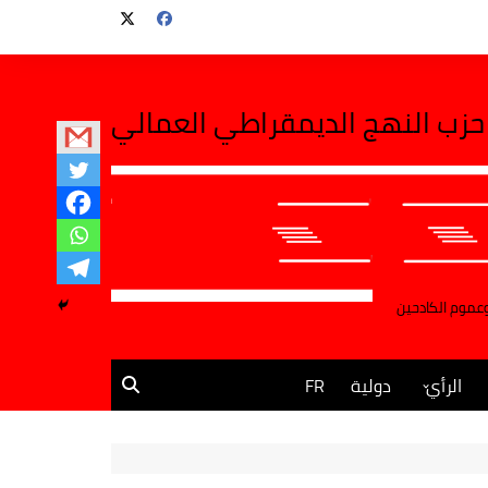
حزب النهج الديمقراطي العمالي
وعموم الكادحين
الرأي
دولية
FR
مقالات وآراء