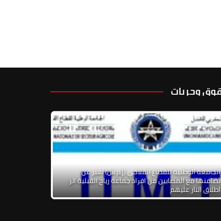
وق وحريات
الجامعة الوطنية للقطاع الفلاحي (إ.م.ش) تعبر عن
تضامنها مع المصابين من افراد جماعة رياح القبلية اثر
اطلاق النار عليهم