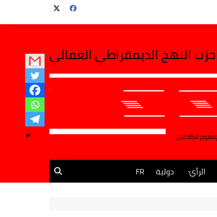
حزب النهج الديمقراطي العمالي
وعموم الكادحين
الرأي
دولية
FR
مقالات وآراء