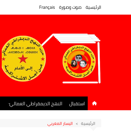
لتجاوز
لى
الرئيسية
صوت وصورة
Français
لمحتوى
استقبال
النهج الديمقراطي العمالي
المكتب السياسي
جريدة النهج الديمقراطي
الرئيسية
اليسار المغربي