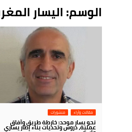
فروع
الوسم:
اليسار المغر
مقالات وآراء
منشورات
نحو يسار موحد: خارطة طريق وآفاق
عملية، دروس وتحديات بناء إطار يساري