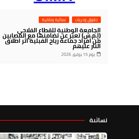
حقوق وحريات
عمالية ونقابية
الجامعة الوطنية للقطاع الفلاحي
(إ.م.ش) تعبر عن تضامنها مع المصابين
من افراد جماعة رياح القبلية اثر اطلاق
النار عليهم
يوم 15 يوليو، 2026
نسائية