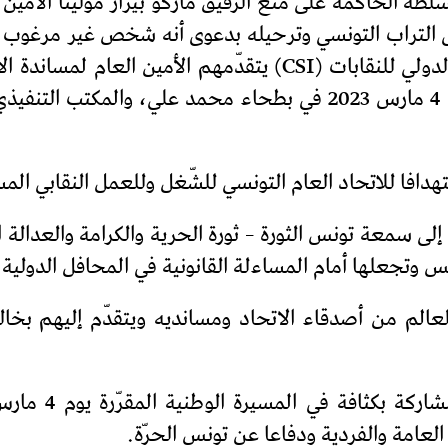
 الحاكمة على منع الرفيق ماركو بيراز مولينا الأمين ا
CEC UG من الدخول إلى التراب التونسي وترحيله بدعوى أنه شخص غي
الوطني بقرارها منع قدوم وفد من الاتحاد الدولي للنقابات (CSI)
المسيرة الوطنية المزمع إنجازها يوم السبت 4 مارس 2023 في بطحاء
ستهدافا للاتحاد العام التونسي للشّغل وللعمل النقابي المس
لى سمعة تونس الثورة – ثورة الحرية والكرامة والعدالة ال
ونس وتجعلها أمام المساءلة القانونية في المحافل الدولية
العالم من أصدقاء الاتحاد ومسانديه ويتقدّم إليهم بخا
يدعو كلّ الشغّا
العامة والفردية ودفاعا عن تونس الحرّة.