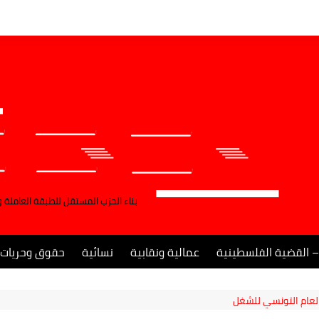
بناء الحزب المستقل للطبقة العاملة 
– القضية الفلسطينية
عمالية ونقابية
نسائية
حقوق وحريات
لعام التونسي للشغل