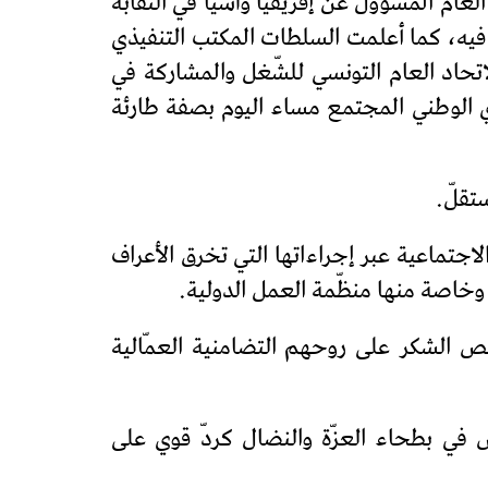
لعام المسؤول عن إفريقيا وآسيا في النقابة
ر مرغوب فيه، كما أعلمت السلطات المكتب التنفيذي
 يتقدّمهم الأمين العام لمساندة الاتحاد العام التونسي للشّغل والمشاركة في
 محمد علي، والمكتب التنفيذي الوطني المجتمع مساء اليوم بصفة طارئة
تقلّ.
اجتماعية عبر إجراءاتها التي تخرق الأعراف
 وخاصة منها منظّمة العمل الدولية.
لص الشكر على روحهم التضامنية العمّالية
لين بالفكر والساعد إلى المشاركة بكثافة في المسيرة الوطنية المقرّرة يوم 4 مارس في بطحاء العزّة والنضال كردّ قوي على