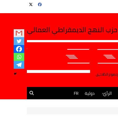
حزب النهج الديمقراطي العمالي
وعموم الكادحين
الرأي
دولية
FR
مقالات وآراء