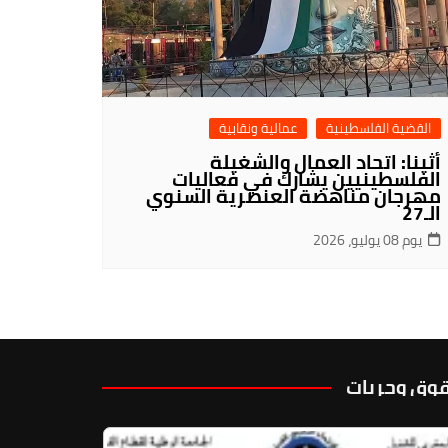
القضية الفلسطينية
عمالية ونقابية
أثينا: اتحاد العمال والشغيلة
الفلسطينيين يشارك في فعاليات
مهرجان مناهضة العنصرية السنوي
الـ27
يوم 08 يوليو، 2026
وق وحريات