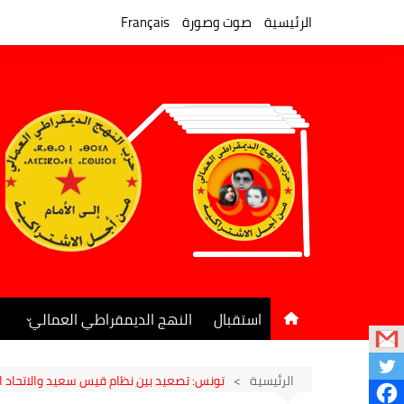
لتجاوز
لى
الرئيسية
صوت وصورة
Français
لمحتوى
استقبال
النهج الديمقراطي العمالي
المكتب السياسي
جريدة النهج الديمقراطي
الرئيسية
تونس: تصعيد بين نظام قيس سعيد والاتحاد ا