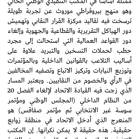
ممثلة أساسا في المكتب التنفيذي الوطني الحالي
وهو منهج بيروقراطي موروث عن تجربة طويلة
ترسخت فيه تقاليد مركزة القرار النقابي وتهميش
دور الهياكل التقريرية والقطاعية والجهوية وإلغاء
دور القواعد العمالية التي استحالت إلى مجرد
حطب لحملات التسخين والتبريد علاوة على
أساليب التلاعب بالقوانين الداخلية وبالمؤتمرات
وتوزيع النيابات وتركيز الاتباع وتصفيه المخالفين
في الرأي والخصوم من النقابيين. ويعتبر المسار
الذي زجت فيه القيادة الاتحاد لإلغاء الفصل 20
من النظام الداخلي (المجلس الوطني ومؤتمر
سوسة غير الانتخابي ثم مؤتمر صفاقس) هو
المنعرج الذي أدخل الاتحاد في منطقة زوابع
حقيقية. هذه حقيقة لا يمكن نكرانها. إن المكتب