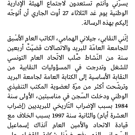
يسرّني وأنتم تستعدّون لاجتماع الهيئة الإدارية
الوطنية يوم غد الثلاثاء 27 أوت الجاري أن أتوجّه
إليكم بهذه الرسالة.
إنّني النقابي، جيلاني الهمامي، الكاتب العام الأسْبق
للجامعة العامّة للبريد والاتصالات قضيّتٌ أربعين
سنة من النّشاط صٌلب الاتّحاد العام التونسي
للشغل وتدرجت في المسؤوليات النقابية من
النقابة الأساسية إلى الكتابة العامة لجامعة البريد
وترشّحت أكثر من مرّة لعضوية المكتب التنفيذي
الوطني ودخلت السّجن في مناسبتين، الأولى سنة
1984 بسبب الإضراب التّاريخي للبريديين (إضراب
العشرة أيام) والثانية سنة 1997 بسبب الخلاف مع
قيادة الاتحاد والأمين العام آنذاك إسماعيل
السّحباني الذي رفع ضدّنا شكاية للقضاء على