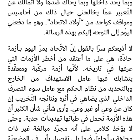
وبما يجدّ داخلها وبما يحاك ضدّها ولا أتمالك عن
التّعبير عمّا يخالجني حيال ذلك من أحاسيس
ومواقف كواحد من “أولاد الاتحاد”. وهو ما دفعني
اليوْم إلى التوجه إليكم بهذه الرسالة.
لا أذيعكم سرّا بالقول إنّ الاتّحاد يمرّ اليوم بـأزمة
حادّة، هي على ما أعتقد من أخطر الأزمات التي
عرفها في تاريخه. لأنّها أزمة مركّبة ومعقّدة
يتشابك فيها عامل الاستهداف من الخارج
وبالتحديد من نظام الحكم مع عامل سوء التصرف
الداخلي الذي يضاهي في أثره ونتائجه التّخريب إن
كان عن وعي أو غير وعي. وأرى شأني شأن الكثير أن
هذه الأزمة تحمل في طياتها تهديدات جدية. وحتّى
لا يؤخذ كلامي على أنه مجرّد مبالغة غير ذات
وجاهة سأحاول فيما يلي تفصيل رأيي في الوضعيّة