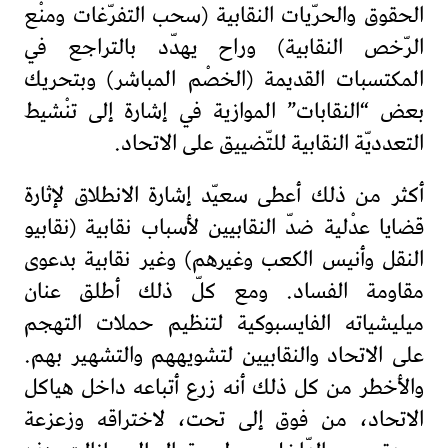
الحقوق والحرّيات النقابية (سحب التفرّغات ومنْع
الرّخص النقابية) وراح يهدّد بالتراجع في
المكتسبات القديمة (الخصْم المباشر) وبتحريك
بعض “النقابات” الموازية في إشارة إلى تنْشيط
التعدديّة النقابية للتّضييق على الاتحاد.
أكثر من ذلك أعطى سعيّد إشارة الانطلاق لإثارة
قضايا عدْلية ضدّ النقابيين لأسباب نقابية (نقابيو
النقل وأنيس الكعب وغيرهم) وغير نقابية بدعوى
مقاومة الفساد. ومع كلّ ذلك أطلق عنان
ميليشياته الفايسبوكية لتنظيم حملات التهجم
على الاتحاد والنقابيين لتشويههم والتشهير بهم.
والأخطر من كل ذلك أنه زرع أتباعه داخل هياكل
الاتحاد، من فوق إلى تحت، لاختراقه وزعزعة