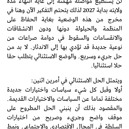
لن يستطيع مواصلة مهمته إلى غاية انتهاء مدة
ولايته بداية 2027 لذلك يتحتم التفكير الآن وهنا في
مخرج من هذه الوضعية بغاية الحفاظ على
المنظمة والحيلولة دونها ودون الانشقاقات
والانقسامات والسقوط في دوامة صراعات من
نوعية جديدة قد تؤدي بها إلى الاندثار. لا بد من
حل جريء وسريع. والوضع الاستثنائي يتطلب حقا
حلا استثنائيا.
ويتمثل الحل الاستثنائي في أمرين اثنين:
أولا وقبل كل شيء سياسات واختيارات جديدة
مختلفة تماما عن السياسات والاختيارات القديمة.
والمقصود بذلك أن ينبني الحل المطروح على
موقف واضح وجريء وصريح من اختيارات
السلطة في المجال الاقتصادي والاجتماعي ونمط