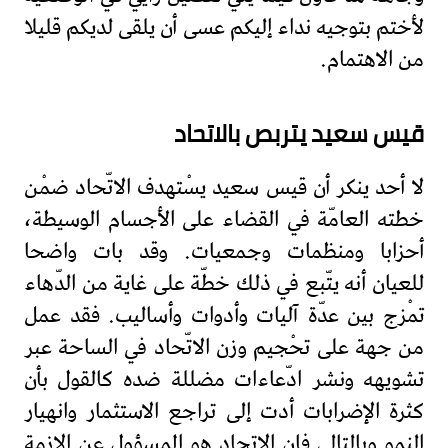
لأختم بتوجيه نداء إليكم عسى أن يلقى لديكم قليلا
من الاهتمام.
قيس سعيد يتربص بالاتحاد
لا أحد ينكر أن قيس سعيد يسْتهدف الاتّحاد ضمْن
خطته العامّة في القضاء على الأجسام الوسيطة،
أحزابا ومنظمات وجمعيات. وقد بات واضحا
للعيان أنه يتّبع في ذلك خطّة على غاية من الدّهاء
تمْزج بين عدّة آليات وأدوات وأساليب. فقد عمل
من جهة على تحْجيم وزن الاتّحاد في الساحة عبر
تشويهه ونشر ادّعاءات مضللة ضده كالقول بأن
كثرة الإضرابات أدت إلى تراجع الاستثمار وانهيار
النمو وبالتالي فإن الاتحاد هو المسؤول عن الازمة