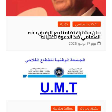
المكتب السياسي
دولية
بيان مشترك تضامنا مع الرفيق حمّه
الهمامي ضدّ الدعوة لاغتياله
يوم 17 يوليو، 2026
حقوق وحريات
عمالية ونقابية