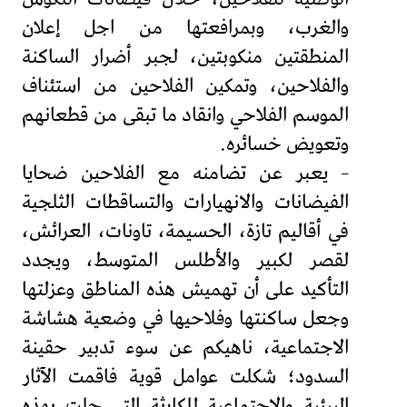
والغرب، وبمرافعتها من اجل إعلان
المنطقتين منكوبتين، لجبر أضرار الساكنة
والفلاحين، وتمكين الفلاحين من استئناف
الموسم الفلاحي وانقاد ما تبقى من قطعانهم
وتعويض خسائره.
– يعبر عن تضامنه مع الفلاحين ضحايا
الفيضانات والانهيارات والتساقطات الثلجية
في أقاليم تازة، الحسيمة، تاونات، العرائش،
لقصر لكبير والأطلس المتوسط، ويجدد
التأكيد على أن تهميش هذه المناطق وعزلتها
وجعل ساكنتها وفلاحيها في وضعية هشاشة
الاجتماعية، ناهيكم عن سوء تدبير حقينة
السدود؛ شكلت عوامل قوية فاقمت الآثار
البيئية والاجتماعية للكارثة التي حلت بهذه