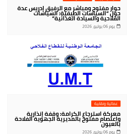
حوار مفتوح ومباشر مع الرفيق إدريس عدة
حول “السياسات الطبقية: السياسات
الفلاحية والسيادة الغذائية”
يوم 06 يوليو، 2026
عمالية ونقابية
معركة استرجاع الكرامة: وقفة إنذارية
واعتصام مفتوح بالمديرية الجهوية الفلاحة
بالعيون
يوم 06 يوليو، 2026