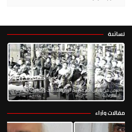
نسائية
الثامن من مارس/آذار بين إرث نضال العاملات والنسوية
الاشتراكية
مقالات وآراء