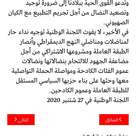
وتدعو القوى الحية ببلادنا إلى ضرورة توحيد
وتصعيد النضال من أجل تجريم التطبيع مع الكيان
الصهيوني.
في الأخير، لا يفوت اللجنة الوطنية توجيه نداء حار
لمناضلات ومناضلي النهج الديمقراطي وأنصار
الطبقة العاملة ومشروعها الاشتراكي من أجل
مضاعفة الجهود للالتحام بنضالاتها ونضالات
عموم الفئات الكادحة ومواصلة الحملة التواصلية
معها وحثها على بناء حزبها السياسي المستقل
للطبقة العاملة وعموم الكادحين.
اللجنة الوطنية في 27 شتنبر 2020
تصفّح
السابق
التالي
المقالات