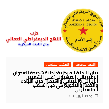
اللجنة المركزية
المكتب السياسي
بيان اللجنة المركزية: إدانة شديدة للعدوان
الإمبريالي الصهيوني على الشعبين
الإيراني واللبناني واستمرار حرب الإبادة
والحصار والتجويع في حق الشعب
الفلسطيني
يوم 08 أبريل، 2026