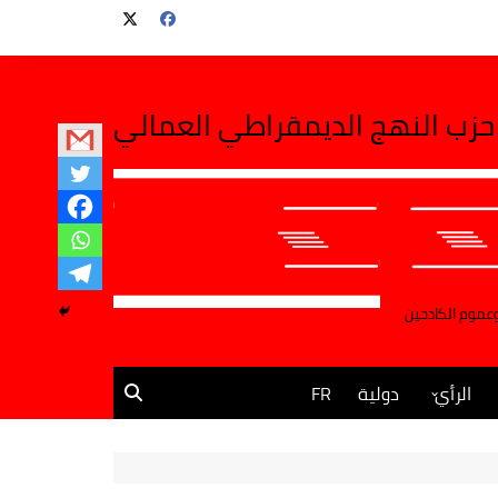
حزب النهج الديمقراطي العمالي
وعموم الكادحين
الرأي
دولية
FR
مقالات وآراء