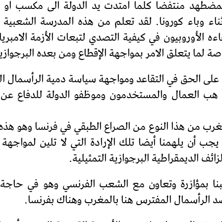
ضطهد منتفضا كلما امتدت يد الدولة الى مكسب او حق
اء وباء كورونا. لقد تعلم من هذه المدرسة الشعبية 
 الأوروبيون في كيفية التصدي لتبعات الأزمة الامبريالي
خاصة لما يتعلق الامر بمواجهة الإقطاع ومن بعده البرجوازي
لى الحق في التقاعد ومواجهة سياسة دمية الرأسمال الما
 التقاعد الى 64 سنة ابتداء من 2030. هب العمال والمستخدمون وموظفو الد
غرب من هذا النوع من الصراع الطبقي في فرنسا وهو هذه ا
 أن يلهمنا أيضا تلك الإرادة التي لا تلين لمواجهة ا
ائف الديمقراطية البرجوازية التمثيلية.
عبنا بمؤازرة وتعاون مع الشعب الفرنسي وهو في حا
د الرأسمال المفترس هنا بالمغرب وهناك بفرنسا.