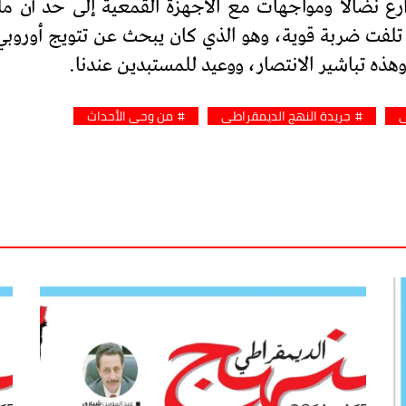
ع نضالا ومواجهات مع الأجهزة القمعية إلى حد أن ملك 
لفت ضربة قوية، وهو الذي كان يبحث عن تتويج أوروبي بع
ه تباشير الانتصار، ووعيد للمستبدين عندنا.
ي
جريدة النهج الديمقراطي
من وحي الأحداث