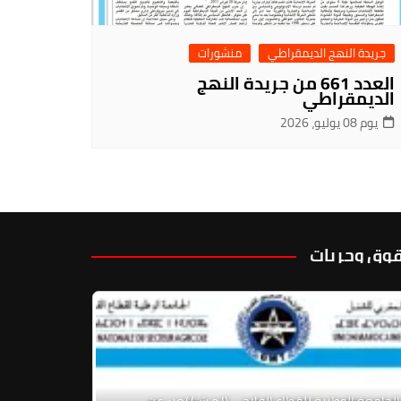
جريدة النهج الديمقراطي
منشورات
العدد 661 من جريدة النهج
الديمقراطي
يوم 08 يوليو، 2026
وق وحريات
الجامعة الوطنية للقطاع الفلاحي (إ.م.ش) تعبر عن