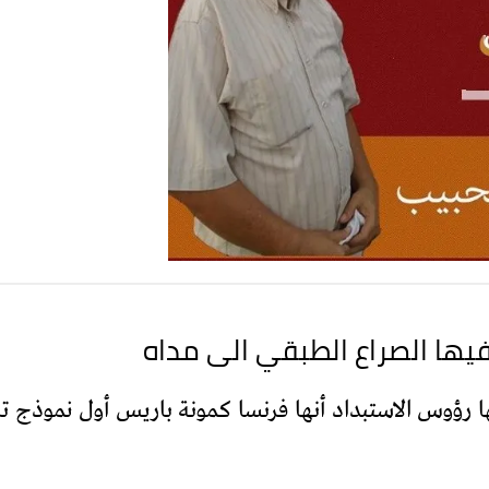
يها الصراع الطبقي الى مداه
يها رؤوس الاستبداد أنها فرنسا كمونة باريس أول نموذج تا