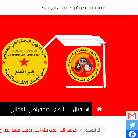
لتجاوز
لى
الرئيسية
صوت وصورة
Français
لمحتوى
استقبال
النهج الديمقراطي العمالي
المكتب السياسي
جريدة النهج الديمقراطي
الرئيسية
فرنسا التي نحب تلك التي يذهب فيها الصراع