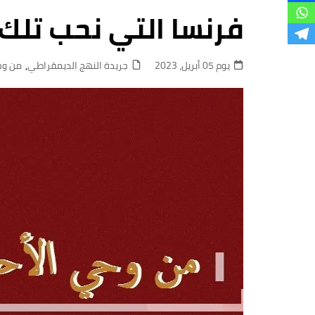
فروع
فرنسا التي نحب تلك
يوم 05 أبريل، 2023
جريدة النهج الديمقراطي
,
من وح