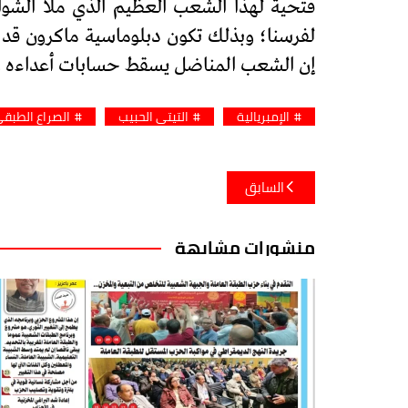
فتحية لهذا الشعب العظيم الذي ملا الشوار
لفرسنا؛ وبذلك تكون دبلوماسية ماكرون قد ت
إن الشعب المناضل يسقط حسابات أعداءه وهذ
الإمبريالية
التيتي الحبيب
الصراع الطبق
تصفّح
السابق
المقالات
منشورات مشابهة