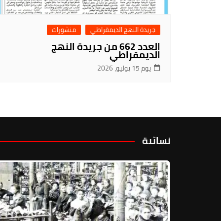
جريدة النهج الديمقراطي
منشورات
العدد 662 من جريدة النهج
الديمقراطي
يوم 15 يوليو، 2026
نسائية