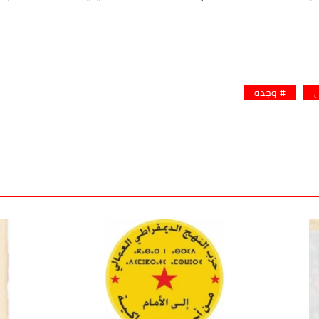
ي
وجدة