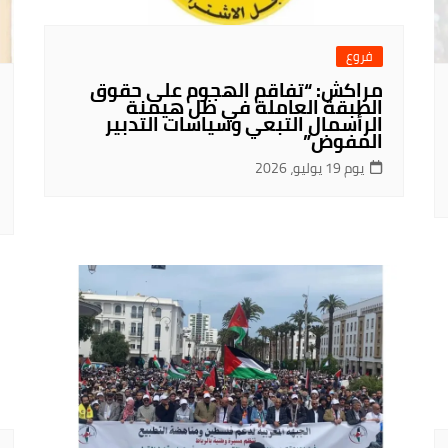
فروع
مراكش: “تفاقم الهجوم على حقوق
الطبقة العاملة في ظل هيمنة
الرأسمال التبعي وسياسات التدبير
المفوض”
يوم 19 يوليو، 2026