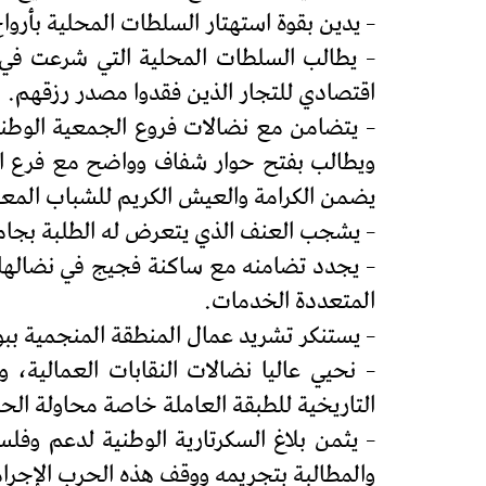
– يدين بقوة استهتار السلطات المحلية بأروا
– يطالب السلطات المحلية التي شرعت في هد
اقتصادي للتجار الذين فقدوا مصدر رزقهم.
– يتضامن مع نضالات فروع الجمعية الوطن
ويطالب بفتح حوار شفاف وواضح مع فرع النا
يضمن الكرامة والعيش الكريم للشباب المعط
– يشجب العنف الذي يتعرض له الطلبة بجام
– يجدد تضامنه مع ساكنة فجيج في نضالها ا
المتعددة الخدمات.
– يستنكر تشريد عمال المنطقة المنجمية ببو
– نحيي عاليا نضالات النقابات العمالية،
التاريخية للطبقة العاملة خاصة محاولة الحك
– يثمن بلاغ السكرتارية الوطنية لدعم وفل
والمطالبة بتجريمه ووقف هذه الحرب الإجرامية وا‬