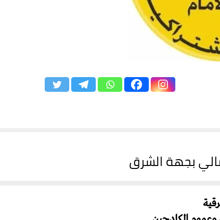
مالي بجهة الشرق
قية
 وعموم الكادحين