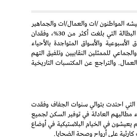
يشه المواطنون /ات والعمال/ات والجماهير
الشعبية وعموم الكادحين/ات بمختلف المناطق الجهة من معاناة يومية وماسي اجتماعية بسبب البطالة التي بلغت أكثر من 30%، وفقدان
 الأسبوعية والأسواق المتواجدة بالأحياء
الجماعي للممثلين النقابيين وتلفيق التهم
العمال. والتراجع عن المكتسبات التاريخية
ة التي احتدت بتوالي سنوات الجفاف وفقدت
اء مطالبهم العادلة في توفير السكن لجميع
م يعيشون في الخيام البلاستيكية في أوضاع
كارثية على أرواح وصحة الضحايا.