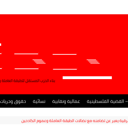
بناء الحزب المستقل للطبقة العاملة 
– القضية الفلسطينية
عمالية ونقابية
نسائية
حقوق وحريات
قية يعبر عن تضامنه مع نضالات الطبقة العاملة وعموم الكادحين