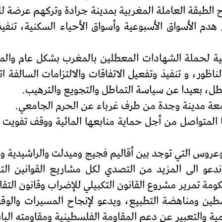
ح الطبقة العاملة المغربية بمدينة جرادة وتركهم عرضة لل
م الأسواق الأسبوعية وأسواق الأحياء السكنية، تنفيذا
ية لحملة الشهادات المعطلين بالمغرب بشكل عام والم
ظور، و تنفيذ وتفعيل الاتفاقات والالتزامات السالفة ا
ل، بعيدا عن سياسة التماطل والتجويع والترهيب.
عة مدينة وجدة من طرف غرباء عن الحرم الجامعي.
لمتواصل من أجل حماية منابعها المائية ووقف تفويت ت
عروس التي توجد بين أقاليم فجيج وميدلت والراشيدية ومت
 وندعو الى المزيد من التصدي لكل مشاريع القوانين ا
ومة تمرير مشروع القانون التكبيلي للإضراب وقانون التقا
سطين ومناهضة التطبيع، ويدعو لإنجاح المسيرات والوقفا
لتعبير عن دعم المقاومة الفلسطينية ومقاومته الباسلة وذلك يوم