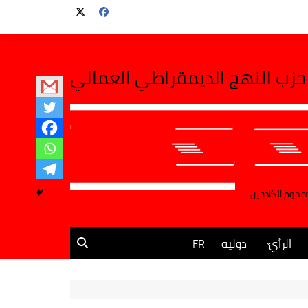
حزب النهج الديمقراطي العمالي
وعموم الكادحين
الرأي
دولية
FR
مقالات وآراء