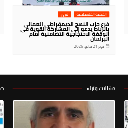
القضية الفلسطينية
فروع
فرع حزب النهج الديمقراطي العمالي
بالرباط يدعو إلى المشاركة القوية في
الوقفة الاحتجاجية التضامنية أمام
البرلمان
يوم 21 مايو، 2026
مقالات وآراء
حق