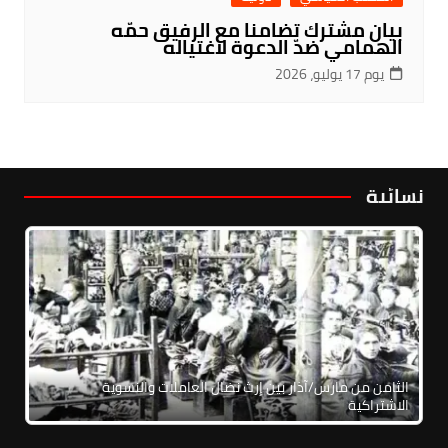
بيان مشترك تضامنا مع الرفيق حمّه
الهمامي ضدّ الدعوة لاغتياله
يوم 17 يوليو، 2026
نسائية
الثامن من مارس/آذار بين إرث نضال العاملات والنسوية
الاشتراكية