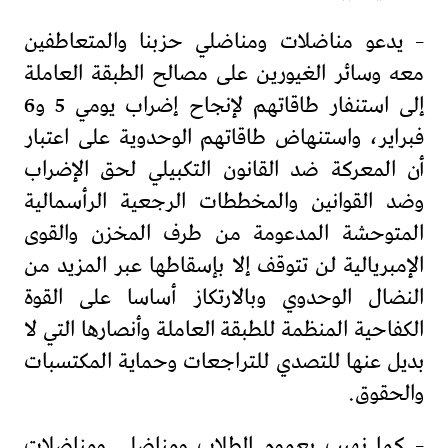
– يدعو مناضلات ومناضلي حزبنا والمتعاطفين
معه وسائر الغيورين على مصالح الطبقة العاملة
إلى استنفار طاقاتهم لإنجاح إضراب يومي 5 و6
فبراير، واستنهاض طاقاتهم الوحدوية على اعتبار
أن المعركة ضد القانون التكبيلي لحق الإضراب
وضد القوانين والمخططات الرجعية الرأسمالية
المتوحشة المدعومة من طرف المخزن والقوى
الإمبريالية لن تتوقف إلا بإسقاطها عبر المزيد من
النضال الوحدوي وبالارتكاز أساسا على القوة
الكفاحية المنظمة للطبقة العاملة وأنصارها التي لا
بديل عنها للتصدي للتراجعات وحماية المكتسبات
والحقوق.
– كما نهيب بعموم الطلاب ومناضلي ومناضلات