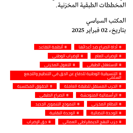
المخططات الطبقية المخزنية.
المكتب السياسي
بتاريخ، 02 فبراير 2025
أداة الصراع ضد أعدائها
أنظمة التقاعد
الإضراب العام
الإضراب الوطني
الاستغلال الطبقي
التغول المخزني
التنسيقية الوطنية للدفاع عن الحق في التنظيم والتجمع
السلمي
الحزب المستقل للطبقة العاملة
الحقوق المكتسبة
الرأسمالية المتوحشة
الصراع الطبقي
النظام المخزني
النموذج التنموي الجديد
الوحدة النضالية
الوحدة النقابية
حزب النهج الديمقراطي العمالي
حق الإضراب