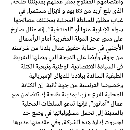
واعتصامهم المفتوح بمقر عملهم بمدينتنا طنجة,
الذي بلغ أزيد من 83 يوم و لايزال مستمرا, في
غياب مطلق للسلطة المحلية بمختلف مصالحها
سواء الإدارية منها أو “المنتخبة”. إنه مثال صارخ
على مدى عجز الدولة المغربية أمام الرأسمال
الأجنبي في حماية حقوق عمال بلدنا من شراسته
من جهة, وأيضا على الدرجة التي وصلها التفريط
في السيادة الاقتصادية الوطنية وتبعية الكتلة
الطبقية السائدة ببلادنا للدوائر الإمبريالية
وخصوصا الفرنسية من جهة ثانية. إن الكتابة
المحلية لفرع حزبنا بمدينة طنجة إذ تتضامن مع
عمال “أمانور”, فإنها تدعو السلطات المحلية
بالمدينة إلى تحمل مسؤولياتها في وضع حد
لجبروت إدارة هذه الشركة, وفي مقدمتها مديرها