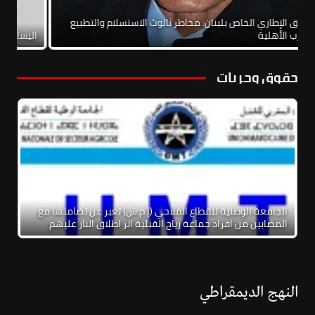
الاتفاق الإطاري الخاص بلبنان: مخاطر ثالوث الاستسلام والتطبيع
والحرب الأهلية
الي
حقوق وحريات
الجامعة الوطنية للقطاع الفلاحي (إ.م.ش) تعبر عن تضامنها مع
المصابين من افراد جماعة رياح القبلية اثر اطلاق النار عليهم
النهج الديمقراطي