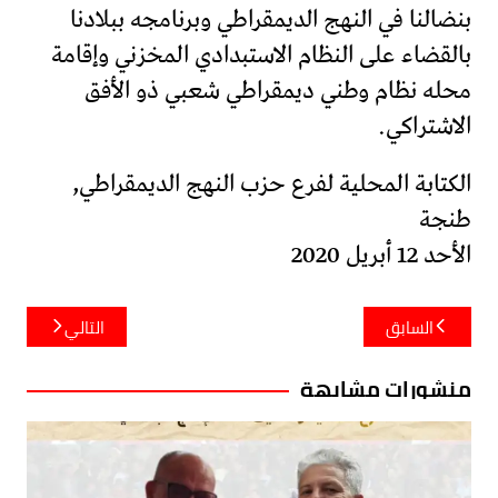
بنضالنا في النهج الديمقراطي وبرنامجه ببلادنا
بالقضاء على النظام الاستبدادي المخزني وإقامة
محله نظام وطني ديمقراطي شعبي ذو الأفق
الاشتراكي.
الكتابة المحلية لفرع حزب النهج الديمقراطي,
طنجة
الأحد 12 أبريل 2020
تصفّح
السابق
التالي
المقالات
منشورات مشابهة