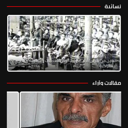
نسائية
الثامن من مارس/آذار بين إرث نضال العاملات والنسوية
الاشتراكية
مقالات وآراء