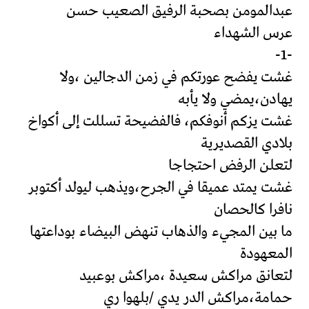
عبدالمومن بصحبة الرفيق الصعيب حسن
عرس الشهداء
-1-
غشت يفضح عورتكم في زمن الدجالين ،ولا
يهادن،يمضي ولا يأبه
غشت يزكم أنوفكم، فالفضيحة تسللت إلى أكواخ
بلادي القصديرية
لتعلن الرفض احتجاجا
غشت يمتد عميقا في الجرح،ويذهب ليولد أكتوبر
نافرا كالحصان
ما بين المجيء والذهاب تنهض البيضاء بوداعتها
المعهودة
لتعانق مراكش سعيدة ،مراكش بوعبيد
حمامة،مراكش الدر يدي /بلهوا ري