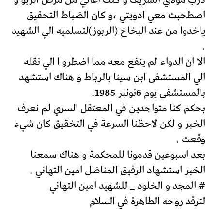
درب مولاي الشريف و كنت اعاني من مرض الربو و
اصطحبت معي ادويتي ،و كان الضباط التحقيق
ياخدوا من عند البخاخ (الربوز)لتسلميه الي الشهيد
.
الا ان الدواء لم ينفع معه مما اضطرو ا الي نقله
الي المستشفى ابن سينا بالرباط و هناك استشهد
بالمستشفى يوم 6نونبر 1985.
بحكم كنا متواجدين في المعتقل السري لم نعرف
الخبر و لكن لاحظنا السرعة في التخقيق كان شيء
وقعت .
بعد اسبوعين قدمونا للمحكمة و هناك سمعنا
الخبر استشهاد الرفيق المناضل امين التهاني .
# المجد و الخلود _ للشهيد امين التهاني
لترقد روحه الطاهرة في السلام