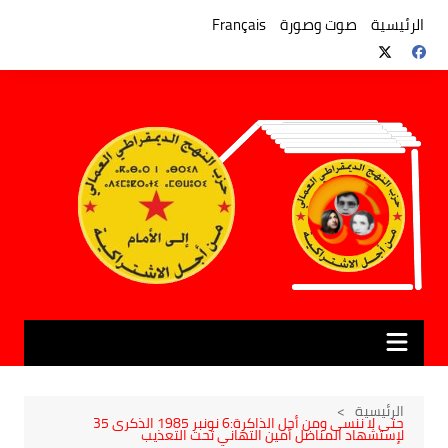
لتجاوز
لى
الرئيسية
صوت وصورة
Français
لمحتوى
الرئيسية
حتى لا ننسى ومن أجل الذاكرة:6 نونبر 1985 الذكرى 35
لإستشهاد المناضل أمين التهاني تحت التعذيب