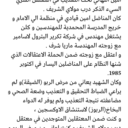
امين التهاني تحت التعذيب في المعتقل السري
السيء الذكر درب مولاي الشريف .
كان المناضل امين قيادي في منظمة الي الامام و
خريج المدرسة المحمدية للمهندسين و كلن
يشتغل مهندس في شركة تكرير البترول لاسامير
مع زوجته المهندسة ماريا شرف .
و اعتقل مع زوجته ضمن الحملة الاعتقالات الذي
شنها النظام على المناضلين اليسار في اكتوبر
1985.
وكان الشهيد يعاني من مرض الربو (الضيقة)و لم
يراعي الضباط التحقيق و التعذيب وضعة الصحي و
مضاعفته نتيجة التعذيب ولم يوفر له الدواء
البخاخ(الربوز) لاستنشاق الاوكسجين ،
و كنت ضمن المعتقلين المتوجدين في معتقل