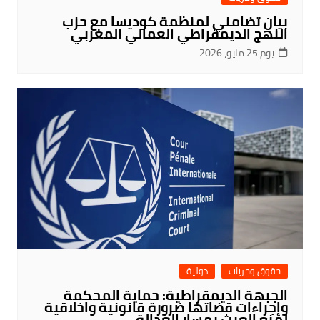
بيان تضامني لمنظمة كوديسا مع حزب
النهج الديمقراطي العمالي المغربي
يوم 25 مايو، 2026
حقوق وحريات
دولية
الجبهة الديمقراطية: حماية المحكمة
وإجراءات قضاتها ضرورة قانونية واخلاقية
لمنع العبث بمسار العدالة