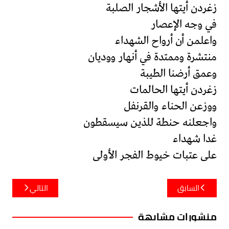
زغردن أيتها الأشجار الصلبة
في وجه الإعصار
واعلمن أن أرواح الشهداء
منتشرة وممتدة في أنهار ووديان
وعمق أرضنا الطيبة
زغردن أيتها الحالمات
ووزعن الحناء والقرنفل
واجعلنه حنطة للذين سيسقطون
غدا شهداء
على عتبات خيوط الفجر الأولى
تصفّح
السابق
التالي
المقالات
منشورات مشابهة