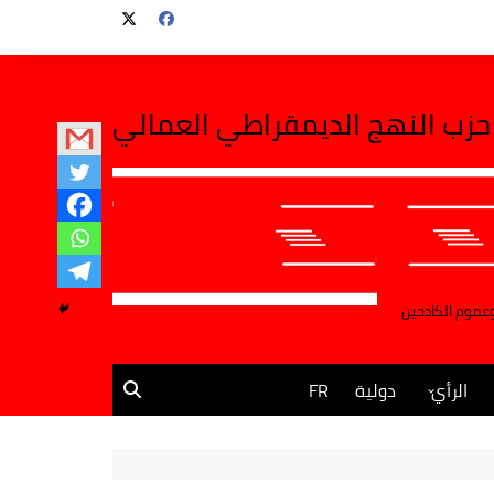
حزب النهج الديمقراطي العمالي
وعموم الكادحين
الرأي
دولية
FR
مقالات وآراء