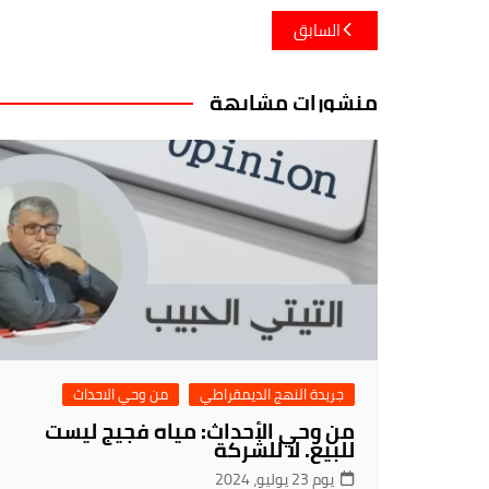
تصفّح
السابق
المقالات
منشورات مشابهة
جريدة النهج الديمقراطي
من وحي الاحداث
من وحي الأحداث: مياه فجيج ليست
للبيع. لا للشركة
يوم 23 يوليو، 2024