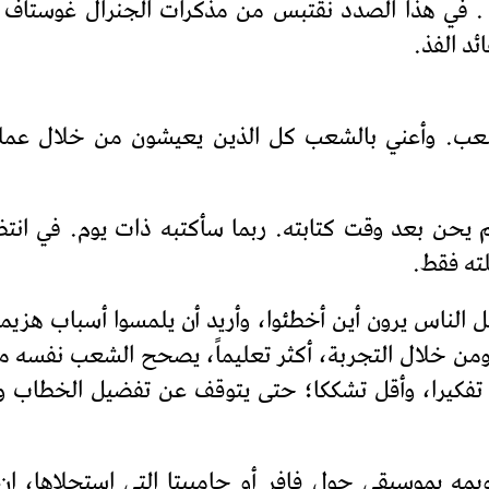
 في هذا الصدد نقتبس من مذكرات الجنرال غوستاف ك
د الفذ.
. وأعني بالشعب كل الذين يعيشون من خلال عملهم،
لم يحن بعد وقت كتابته. ربما سأكتبه ذات يوم. في انت
ته فقط.
ل الناس يرون أين أخطئوا، وأريد أن يلمسوا أسباب هزي
ن خلال التجربة، أكثر تعليماً، يصحح الشعب نفسه من
 تفكيرا، وأقل تشككا؛ حتى يتوقف عن تفضيل الخطاب وا
يمه بموسيقى جول فافر أو جامبيتا التي استحلاها، 