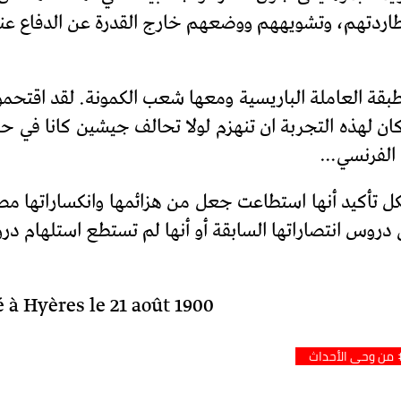
اردتهم، وتشويههم ووضعهم خارج القدرة عن الدفاع عنه
 أول ثورة فجرتها الطبقة العاملة الباريسية ومعها شعب الكمونة. لق
 كان لهذه التجربة ان تنهزم لولا تحالف جيشين كانا في ح
 الفرنسي…
ل تأكيد أنها استطاعت جعل من هزائمها وانكساراتها مصدر
دروس انتصاراتها السابقة أو أنها لم تستطع استلهام در
é à Hyères le 21 août 1900
من وحي الأحداث