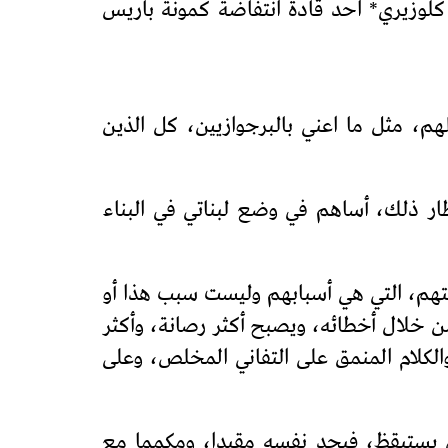
لوزيري* احد قادة انتفاضة كمونة باريس
 مثل ما اعني بالبرجوازيين، كل الذين
ظار ذلك، أساهم في وضع لبناتي في البناء
متهم، التي هي أسبابهم وليست سبب هذا أو
 خلال أخطائه، ويصبح أكثر رصانة، وأكثر
لكلام المنمق على التفاني المخلص، وعلى
ان يستيقظ، فيجد نفسه مقيدا، ومكمما مع