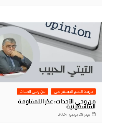
جريدة النهج الديمقراطي
من وحي الاحداث
من وحي الأحداث: عذرا للمقاومة
الفلسطينية
يوم 29 يونيو، 2024