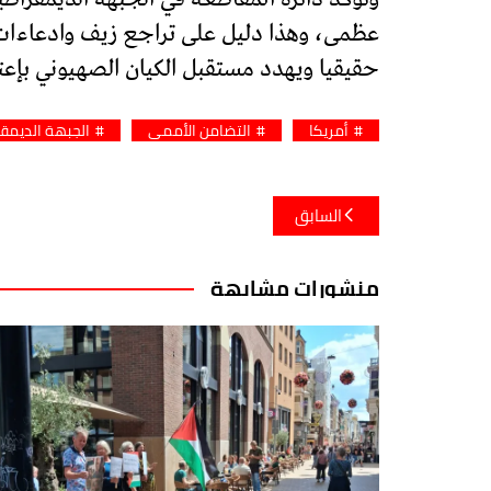
عظمى، وهذا دليل على تراجع زيف وادعاءات
حقيقيا ويهدد مستقبل الكيان الصهيوني بإعت
أمريكا
التضامن الأممي
الجبهة الديمق
تصفّح
السابق
المقالات
منشورات مشابهة