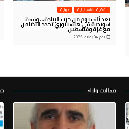
القضية الفلسطينية
دولية
بعد ألف يوم من حرب الإبادة… وقفة
سويدية في هلسنبوري تجدد التضامن
مع غزة وفلسطين
يوم 04 يوليو، 2026
مقالات وآراء
حق