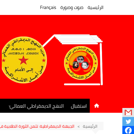
لتجاوز
لى
الرئيسية
صوت وصورة
Français
لمحتوى
استقبال
النهج الديمقراطي العمالي
المكتب السياسي
جريدة النهج الديمقراطي
الرئيسية
الجبهة الديمقراطية: تثمن الثورة الطلابية 