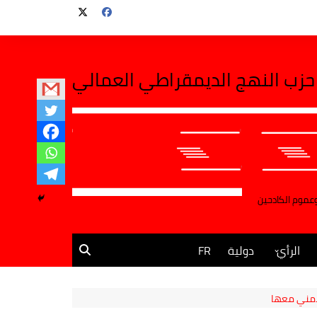
حزب النهج الديمقراطي العمالي
وعموم الكادحين
الرأي
دولية
FR
مقالات وآراء
لامني معها