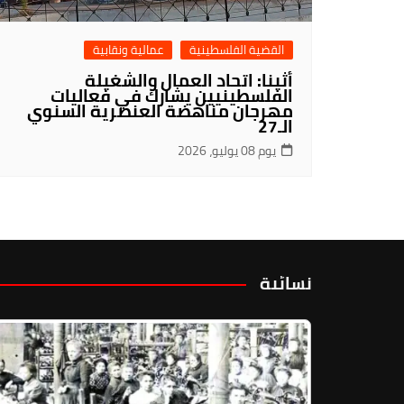
القضية الفلسطينية
عمالية ونقابية
أثينا: اتحاد العمال والشغيلة
الفلسطينيين يشارك في فعاليات
مهرجان مناهضة العنصرية السنوي
الـ27
يوم 08 يوليو، 2026
نسائية