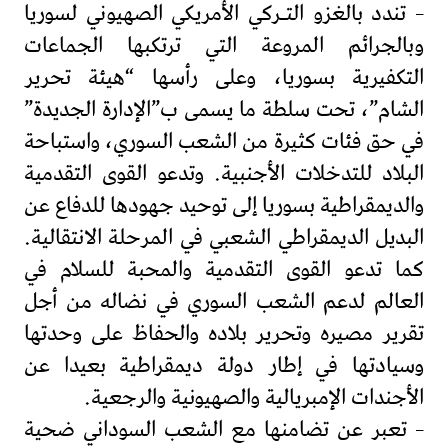
– تندد بالغزو التـركي الأمريكي الصهيوني لسوريا
وبالجرائم المروعة التي ترتكبها الجماعات
التكفيرية بسوريا، وعلى رأسها “هيئة تحرير
الشام”، تحت سلطة ما يسمى ب”الإدارة الجديدة”
في حق فئات كثيرة من الشعب السوري، واستباحة
البلاد للتدخلات الأجنبية. وتدعو القوى التقدمية
والديمقراطية بسوريا إلى توحيد جهودها للدفاع عن
البديل الديمقراطي الشعبي في المرحلة الانتقالية.
كما تدعو القوى التقدمية والمحبة للسلام في
العالم لدعم الشعب السوري في نضاله من أجل
تقرير مصيره وتحرير بلاده والحفاظ على وحدتها
وسيادتها في إطار دولة ديمقراطية بعيدا عن
الأجندات الإمبريالية والصهيونية والرجعية.
– تعبر عن تضامنها مع الشعب السوداني ضحية