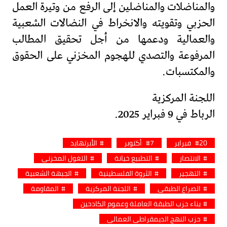
والمناضلات والمناضلين إلى الرفع من وتيرة العمل
الحزبي وتقويته والانخراط في النضالات الشعبية
والعمالية ودعمها من أجل تحقيق المطالب
المرفوعة والتصدي للهجوم المخزني على الحقوق
والمكتسبات.
اللجنة المركزية
الرباط في 9 فبراير 2025.
20 فبراير
7 أكتوبر
الأبرتهايد
الانتصار
التطبيع خيانة
التغول المخزني
التهجير
الثروة الفلسطينية
الجبهة الشعبية
الصراع الطبقي
اللجنة المركزية
المقاومة
بناء حزب الطبقة العاملة وعموم الكادحين
حزب النهج الديمقراطي العمالي