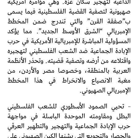
الداعية لتهجير سكان غزة. وهي مؤامرة أمريكية
صهيونية لتصفية القضية الفلسطينية فيما يسمى
ب”صفقة القرن” والتي تندرج ضمن المخطط
الإمبريالي “الشرق الأوسط الجديد”. مما يؤكد
المسؤولية المباشرة للإمبريالية الأمريكية في حرب
الإبادة الجماعية ضد الشعب الفلسطيني لتهجيره
واقتلاعه من أرضه وتصفية قضيته. وتحذر الأنظمة
العربية بالمنطقة، وخصوصا مصر والأردن، من
مغبة الانصياع والانخراط في هذا المخطط
الإمبريالي الصهيوني.
– تحيي الصمود الأسطوري للشعب الفلسطيني
البطل ومقاومته الموحدة الباسلة في مواجهة
حرب الإبادة الجماعية والتهجير والتطهير العرقي
والحصار والتجويع التي يشنها الكين الصهيوني على