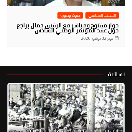
المكتب السياسي
صوت وصورة
حوار مفتوح ومباشر مع الرفيق جمال براجع
حول عقد المؤتمر الوطني السادس
يوم 02 يوليو، 2026
نسائية
الثامن من مارس/آذار بين إرث نضال العاملات والنسوية