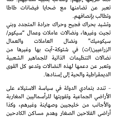
تعبر عن تضامنها مع ضحايا فيضانات طاطا
وتطالب بإنصافهم.
وتشيد بحراك فجيح وحراك جرادة المتجدد وبني
تجيت وغيرها، ونضالات عاملات وعمال “سيكوم/
سيكوميك” ونضال العاملات والعمال
الزراعيين(ات) في شتوكة-آيت بها وغيرها من
نضالات التنظيمات الذاتية للجماهير الشعبية
وتعبر عن دعمها لهذه النضالات وتدعو كل القوى
الديمقراطية والحية إلى إسنادها.
– تندد بتمادي الدولة في سياسة الاستيلاء على
الأراضي الجماعية وتفويتها للرأسماليين المغاربة
والأجانب من خليجيين وصهاينة وغيرهم، وكذا
أراضي الفلاحين الصغار وهدم مساكن الكادحين