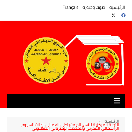
لتجاوز
لى
الرئيسية
صوت وصورة
Français
لمحتوى
الرئيسية
اللجنة المركزية للنهج الديمقراطي العمالي: إدانة للهجوم
الرأسمالي المخزني وللمخطط الإمبريالي الصهيوني