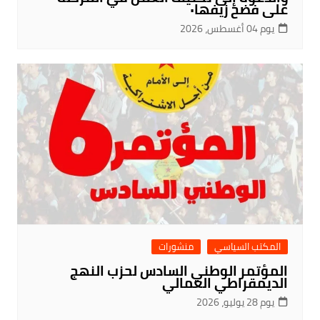
على فضح زيفها٠
يوم 04 أغسطس، 2026
المكتب السياسي
منشورات
المؤتمر الوطني السادس لحزب النهج
الديمقراطي العمالي
يوم 28 يوليو، 2026