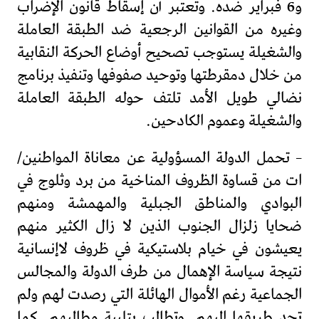
و6 فبراير ضده. وتعتبر أن إسقاط قانون الإضراب
وغيره من القوانين الرجعية ضد الطبقة العاملة
والشغيلة يستوجب تصحيح أوضاع الحركة النقابية
من خلال دمقرطتها وتوحيد صفوفها وتنفيذ برنامج
نضالي طويل الأمد تلتف حوله الطبقة العاملة
والشغيلة وعموم الكادحين.
– تحمل الدولة المسؤولية عن معاناة المواطنين/
ات من قساوة الظروف المناخية من برد وثلوج في
البوادي والمناطق الجبلية والمهمشة ومنهم
ضحايا زلزال الجنوب الذين لا زال الكثير منهم
يعيشون في خيام بلاستيكية في ظروف لاإنسانية
نتيجة سياسة الإهمال من طرف الدولة والمجالس
الجماعية رغم الأموال الهائلة التي رصدت لهم ولم
تجد طريقها إليهم. وتطالب بتلبية مطالبهم. كما