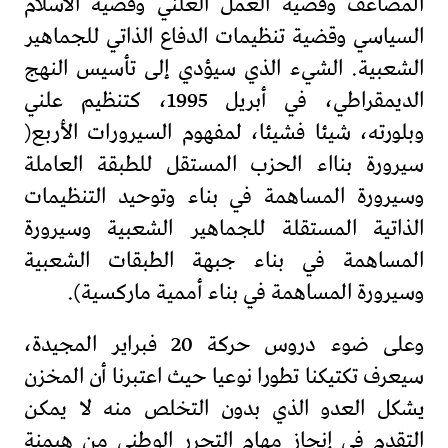
المضاعف وقضية العمل العلني وقضية الاسلام
السياسي وقضية تنظيمات الدفاع الذاتي للجماهير
الشعبية. الشيء الذي سيؤدي إلى تأسيس النهج
الديمقراطي، في أبريل 1995، كتنظيم علني
وبلورته، شيئا فشيئا، لمفهوم السيرورات الأربع(
سيرورة بنااء الحزب المستقل للطبقة العاملة
وسيرورة المساهمة في بناء وتوحيد التنظيمات
الذاتية المستقلة للجماهير الشعبية وسيرورة
المساهمة في بناء جبهة الطبقات الشعبية
وسيرورة المساهمة في بناء أممية ماركسية).
وعلى ضوء دروس حركة 20 فبراير المجيدة،
سيعرف تكتيكنا تطورا نوعيا حيث اعتبرنا أن المخزن
يشكل العدو الذي بدون التخلص منه لا يمكن
التقدم في إنجاز مهام التحرر الوطني من هيمنة