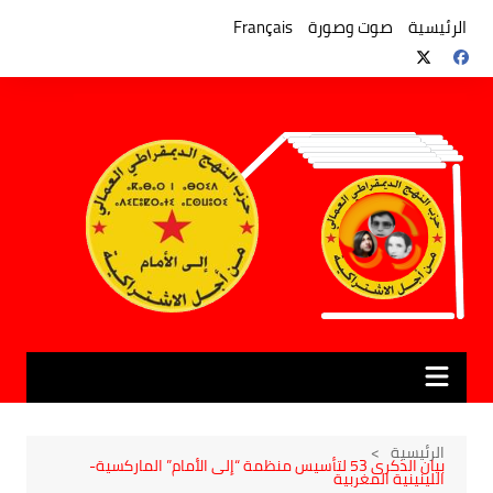
لتجاوز
لى
الرئيسية
صوت وصورة
Français
لمحتوى
الرئيسية
بيان الذكرى 53 لتأسيس منظمة “إلى الأمام” الماركسية-
اللينينية المغربية