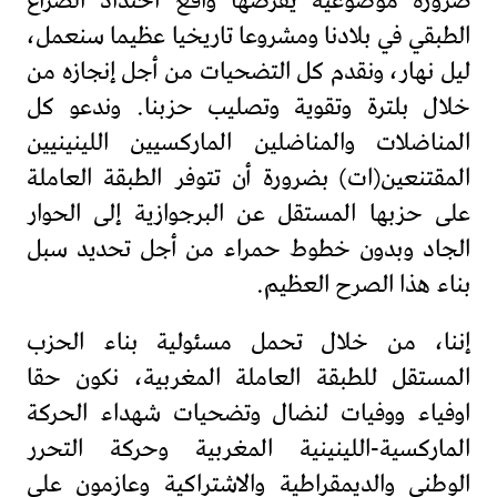
ضرورة موضوعية يفرضها واقع احتداد الصراع
الطبقي في بلادنا ومشروعا تاريخيا عظيما سنعمل،
ليل نهار، ونقدم كل التضحيات من أجل إنجازه من
خلال بلترة وتقوية وتصليب حزبنا. وندعو كل
المناضلات والمناضلين الماركسيين اللينينيين
المقتنعين(ات) بضرورة أن تتوفر الطبقة العاملة
على حزبها المستقل عن البرجوازية إلى الحوار
الجاد وبدون خطوط حمراء من أجل تحديد سبل
بناء هذا الصرح العظيم.
إننا، من خلال تحمل مسئولية بناء الحزب
المستقل للطبقة العاملة المغربية، نكون حقا
اوفياء ووفيات لنضال وتضحيات شهداء الحركة
الماركسية-اللينينية المغربية وحركة التحرر
الوطني والديمقراطية والاشتراكية وعازمون على