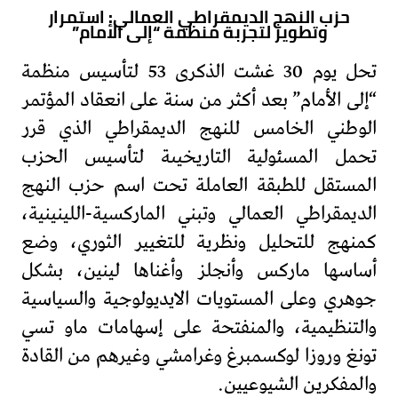
حزب النهج الديمقراطي العمالي: استمرار
وتطوير لتجربة منظمة “إلى الأمام”
تحل يوم 30 غشت الذكرى 53 لتأسيس منظمة
“إلى الأمام” بعد أكثر من سنة على انعقاد المؤتمر
الوطني الخامس للنهج الديمقراطي الذي قرر
تحمل المسئولية التاريخيىة لتأسيس الحزب
المستقل للطبقة العاملة تحت اسم حزب النهج
الديمقراطي العمالي وتبني الماركسية-اللينينية،
كمنهج للتحليل ونظرية للتغيير الثوري، وضع
أساسها ماركس وأنجلز وأغناها لينين، بشكل
جوهري وعلى المستويات الايديولوجية والسياسية
والتنظيمية، والمنفتحة على إسهامات ماو تسي
تونغ وروزا لوكسمبرغ وغرامشي وغيرهم من القادة
والمفكرين الشيوعيين.