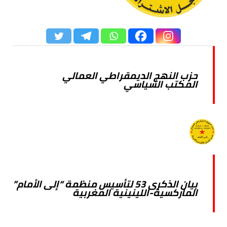
حزب النهج الديمقراطي العمالي
المكتب السياسي
بيان الذكرى 53 لتأسيس منظمة “إلى الأمام”
الماركسية-اللينينية المغربية