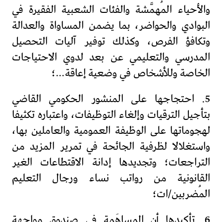
والأحياء المُهمَّشة والفئات الشعبية الفقيرة في
البوادي والحواضر، بما يضمن المساواة والعدالة
وتكافؤ الفرص، وكذلك توفير آليات التحصيل
المدرسي والتعليمي عن بعد لدوي الاحتياجات
الخاصة وللأشخاص في وضعية إعاقة…؛
5. احتجاجها على المنشور الحكومي القاضي
بتأجيل الترقيات وإلغاء التوظيفات، واعتباره تكثيفا
لهجوماتها على الوظيفة العمومية والعاملين بها،
واستغلالا لظرفية الجائحة في تمرير المزيد من
التراجعات؛ وتجديدها إدانة الاقتطاعات الغير
القانونية من رواتب نساء ورجال التعليم
المُضربين/ات؛
6. تأكيدها أن المساهَمة في صندوق مواجهة