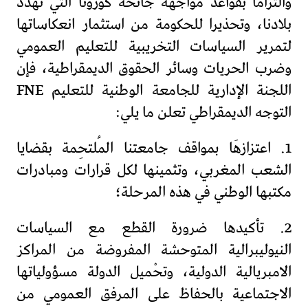
والتزاما بقواعد مواجهة جائحة كورونا التي تهدد
بلادنا، وتحذيرا للحكومة من استثمار انعكاساتها
لتمرير السياسات التخريبية للتعليم العمومي
وضرب الحريات وسائر الحقوق الديمقراطية، فإن
اللجنة الإدارية للجامعة الوطنية للتعليم FNE
التوجه الديمقراطي تعلن ما يلي:
1. اعتزازهَا بمواقف جامعتنا المُلتحِمة بقضايا
الشعب المغربي، وتثمينها لكل قرارات ومبادرات
مكتبها الوطني في هذه المرحلة؛
2. تأكيدها ضرورة القطع مع السياسات
النيوليبرالية المتوحشة المفروضة من المراكز
الامبريالية الدولية، وتحْميل الدولة مسؤولياتها
الاجتماعية بالحفاظ على المرفق العمومي من