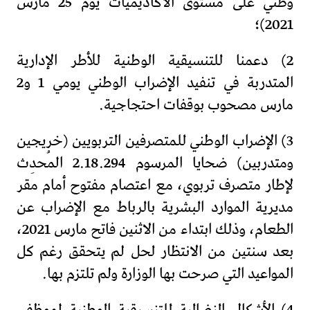
وطني على مستوى الأكاديميات يوم 25 مارس
2021)؛
2) دعمنا للتنسيقية الوطنية للأطر الإدارية
المتدربة في تنفيد الإضراب الوطني يومي 1 و2
مارس مصحوب بوقفات احتجاجية.
3) الإضراب الوطني للمتصرفين التربويين (خريجين
ومتدربين) ضحايا المرسوم 2.18.294 المُحدِث
لإطار متصرف تربوي، مع اعتصام مفتوح أمام مقر
مديرية الموارد البشرية بالرباط مع الإضراب عن
الطعام، وذلك ابتداء من الاثنين فاتح مارس 2021،
بعد سنتين من الانتظار لحل لم يتحقق رغم كل
المواعيد التي صرحت بها الوزارة ولم تلتزم بها.
4) الأشكال النضالية للتنسيقية الوطنية لموظفي