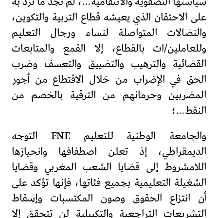
سياستها التصفوية والانتقامية…، لم تجد ما ترد به
على الاحتقان الذي يعيشه قطاع التربية والتكوين،
والنضالات المتواصلة لنساء ورجال التعليم
وللعاملين/ات بالقطاع، إلا القمع والمتابعات
القضائية والترهيب والتضييق والتعسف وضرب
الحق في الإضراب من خلال الاقتطاع من أجور
المضربين وحرمانهم من الترقية بالخصم من
النقط…؛
والجامعة الوطنية للتعليم FNE التوجه
الديمقراطي، إذ تعلن اصطفافها وانحيازها
اللامشروط إلى قضايا الشعب المغربي وقضايا
الشغيلة التعليمية بجميع فئاتها، فإنها تؤكد على
أن انتزاع الحقوق وصون المكتسبات وإسقاط
التشريعات التراجعية والتكبيلية لن تتحقق إلا