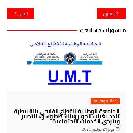
تصفّح
السابق
التالي
المقالات
منشورات مشابهة
عمالية ونقابية
الجامعة الوطنية للقطاع الفلاحي بالقنيطرة
تندد بغياب الحوار وبالشطط وسوء التدبير
وبتردي الخدمات الاجتماعية
يوم 21 يوليو، 2026