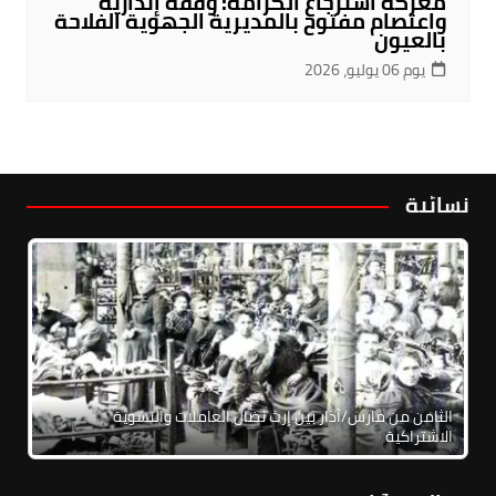
معركة استرجاع الكرامة: وقفة إنذارية
واعتصام مفتوح بالمديرية الجهوية الفلاحة
بالعيون
يوم 06 يوليو، 2026
نسائية
الثامن من مارس/آذار بين إرث نضال العاملات والنسوية
الاشتراكية