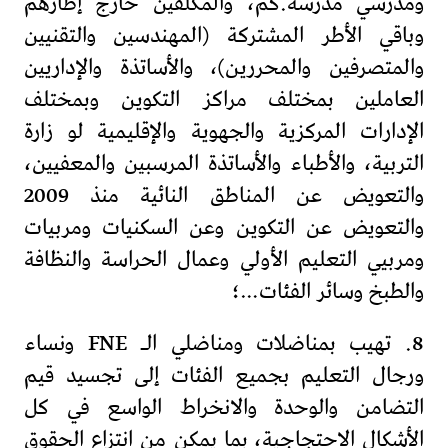
ومدرسي مدرسة.كم، والمكلفين خارج إطارهم
وباقي الأطر المشتركة (المهندسين والتقنيين
والمتصرفين والمحررين)، والأساتذة والإداريين
العاملين بمختلف مراكز التكوين وبمختلف
الإدارات المركزية والجهوية والإقليمية لو زارة
التربية، والأطباء والأساتذة المرسبين والمعفيين،
والتعويض عن المناطق النائية منذ 2009
والتعويض عن التكوين وعن السكنيات ومربيات
ومربيي التعليم الأولي وعمال الحراسة والنظافة
والطبخ وسائر الفئات…؛
8. تهيب بمناضلات ومناضلي الـ FNE ونساء
ورجال التعليم بجميع الفئات إلى تجسيد قيم
التضامن والوحدة والانخراط الواسع في كل
الأشكال الاحتجاجية، بما يمكن من انتزاع الحقوق