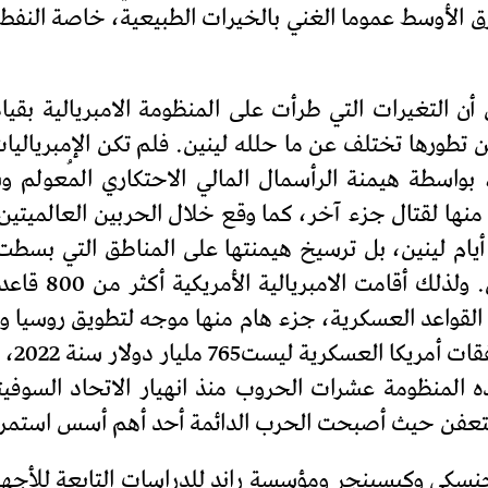
رق الأوسط عموما الغني بالخيرات الطبيعية، خاصة النفط 
 التغيرات التي طرأت على المنظومة الامبريالية بقيادة
تطورها تختلف عن ما حلله لينين. فلم تكن الإمبرياليات الأ
واسطة هيمنة الرأسمال المالي الاحتكاري المُعولم 
ا لقتال جزء آخر، كما وقع خلال الحربين العالميتين ال
أيام لينين، بل ترسيخ هيمنتها على المناطق التي بسطت 
تخرج عن سيطرته
الرقم)(4). وخاضت هذه المنظومة عشرات الحروب منذ انهيار الاتح
تعفن حيث أصبحت الحرب الدائمة أحد أهم أسس استمرا
نسكي وكيسينجر ومؤسسة راند للدراسات التابعة للأجهزة 