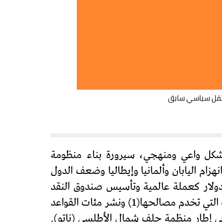
عتقل سياسي سابق
 وبشكل واعي ومنهجي، سيرورة بناء منظومة
زام اليابان وألمانيا وإيطاليا وضعف الدول
لدولار كعملة عالمية وتأسيس صندوق النقد
الدولي والبنك العالمي الخاضعين لسيطرتها) الذي يجسد هيمنتها المالية والنقدية ويفرض السياسات التي تخدم مصالحها(1) ونشر مئات القواعد
في إطار منظمة حلف شمال الأطلسي (ناتو).