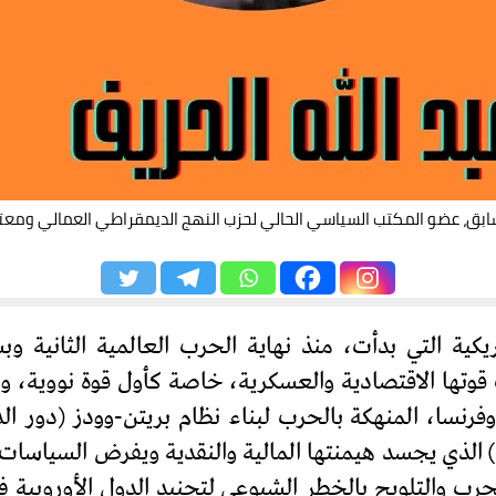
سابق، عضو المكتب السياسي الحالي لحزب النهج الديمقراطي العمالي وم
ريكية التي بدأت، منذ نهاية الحرب العالمية الثانية
وتها الاقتصادية والعسكرية، خاصة كأول قوة نووية، وانه
وفرنسا، المنهكة بالحرب لبناء نظام بريتن-وودز (دور ا
رب والتلويح بالخطر الشيوعي لتجنيد الدول الأوروبية 