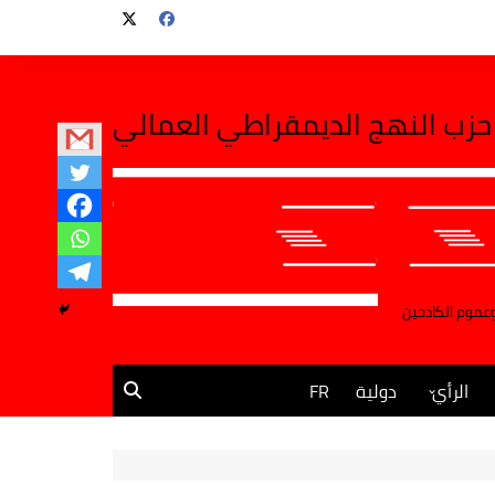
حزب النهج الديمقراطي العمالي
وعموم الكادحين
الرأي
دولية
FR
مقالات وآراء