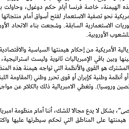
ه الهيمنة، خاصة فرنسا أيام حكم دوغول، وحاولت بنا
مريكية نحو تصفية الاستعمار لفتح أسواق أمام منتجاتها 
وريات الاستعمارية السابقة. وشجعت بناء الاتحاد ال
لشعوب الأوروبية.
يالية الأمريكية من إحكام هيمنتها السياسية والاقتصادية 
ينها وبين باقي الإمبرياليات ثانوية وليست استراتيجية
مشترك هو القوى والأنظمة التي تواجه هيمنة هذه المنظو
 أو أنظمة وطنية كإيران أو قوى تحرر وطني (المقاومة اللبن
(الصين وروسيا). وتغطي الامبريالية ذلك بالكلام عن موا
ى”، بشكل لا يدع مجالا للشك، أننا أمام منظومة امبريالي
 هيمنتها على المناطق التي تحكم سيطرتها عليها واك