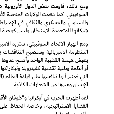
ومع ذلك، قاومت بعض الدول الأوروبية هذ
السوفييتي. كما دفعت الولايات المتحدة الأ
والسياسي والعسكري والثقافي في الإمبراط
شركاتها المتعددة الاستيطان وليس كوحدة ل
ومع انهيار الاتحاد السوفييتي، ستزيد الامبر
المنظومة الامبريالية وستصبح التناقضات ب
يعيش هيمنة القطبية الواحد وأصبح عدوها ال
أو أنظمة وطنية تقدمية كفينزويلا ونيكاراكوا
التي تعتبر أنها تنافسها على قيادة العالم 
الإنسان وغيرها من الشعارات الكاذبة.
لقد أظهرت الحرب في أوكرانيا و”طوفان الأقص
القضايا الاستراتيجية، وخاصة الحفاظ على