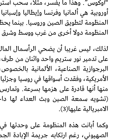
“أوكوس”. وهذا ما يفسر، مثلا، سحب أسترالي
أوروبية هي ألمانيا وفرنسا وإيطاليا وإسباني
المنظومة لتطويق الصين وروسيا. بينما يحظ
المنظومة دولا أخرى من غرب ووسط وشرق أو
لذلك، ليس غريبا أن يضحي الرأسمال المالي 
على تدمير نور ستريم واحد واثنان من طرف، أ
البرجوازية الصناعية، الألمانية بالخصوص
الأمريكية، وفقدت أسواقها في روسيا وجزئي
منها أنها قادرة على هزمها بسرعة. وتمارس
(تشويه سمعة الصين وبث العداء لها دا
الامبريالية عليها(3).
وكما أبانت هذه المنظومة على وحدتها في 
الصهيوني، رغم ارتكابه جريمة الإبادة الج