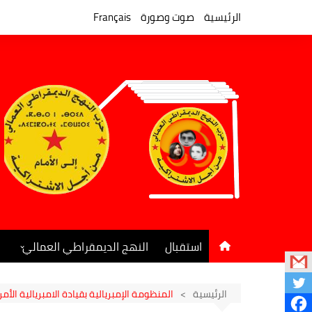
لتجاوز
لى
الرئيسية
صوت وصورة
Français
لمحتوى
استقبال
النهج الديمقراطي العمالي
المكتب السياسي
جريدة النهج الديمقراطي
الرئيسية
المنظومة الإمبريالية بقيادة الامبريالية الأم