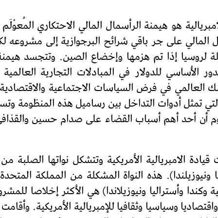
ريالية هو هيمنة الرأسمال المالي الاحتكاري المُعوْلَم ب
 المالي على جر باقي شرائح البرجوازية إلى مشروعه لكو
لة لروسيا إذا تم هزمها وإخضاع الصين. وتتجسد هيمنة 
الدور الأساسي للدولار في المبادلات التجارية العالم
ولي والبنك العالمي في فرض السياسات الاجتماعية والاقتصا
التي تمثل أدوات التداخل بين رساميل هذه المنظومة وت
لوم أن أحد أهم أسباب القضاء على صدام حسين والقذافي 
ادة الامبريالية الأمريكية وتتشكل نواتها الصلبة من ا
ا ونيوزيلندا). هذه النواة المشكلة من المملكة المتحدة 
ة وكندا وأستراليا ونيوزيلاندا) هي الأكثر إخلاصا للمشر
واقتصاديا وسياسيا وثقافيا للإمبريالية الأمريكية. وأقامت