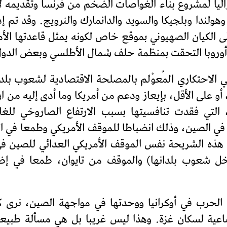
ا لمشروع بناء الغواصات الضخم من فرنسا وتقديمه لأمر
ا وهولندا وبلجيكا والسويد والدانمارك والنرويج. وقد تم إ
ى الكيان الصهيوني بموقع خاص لكونه يمثل قاعدتها ال
روبا التحقت بمنظمة حلف شمال الأطلسي وبعض الدول من
الاحتكاري المُعوْلم بالمصلحة الاقتصادية لشعوب بلدا
و على الأقل، بإيعاز ودعم من أمريكا وما أدى إليه من 
، التي فقدت تنافسيتها بسبب الارتفاع الصاروخي للغ
ا في الصين، وذلك انضباطا للموقف الأمريكي وطمعا في
 هذه الشريحة نفس الموقف الأمريكي العدائي للصين في ا
خل شعوب بلدانها) والموقف من تايوان، طمعا في 
الحرب في أوكرانيا ووحدتها في مواجهة الصين، نرى ك
ماعية لسكان غزة. وهذا ليس غريبا بل هي مسألة طبيعي