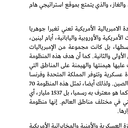
والغاز، والذي يتمتع بموقع استراتيجي هام
 الامبريالية الأمريكية تعني تغيرا جوهريا
مريكية والأوروبية واليابانية، أيام لينين،
وسطها، بل كانت مجموعة من الإمبرياليات
أولى والثانية. كما أن هدف هذه المنظومة
عليها هيمنتها والهيمنة على المناطق التي
ا، خاصة أوراسيا والصين. ولذلك أقامت الامبريالية الأمريكية أكثر من 800 قاعدة عسكرية وتتوفر المملكة المتحدة وفرنسا
وغيرها من أعضاء المنظومة على العديد من القواعد العسكرية، جزء هام منها موجه لتطويق روسيا والصين. ولذلك أيضا، تمثل هذه المنظومة 70
في المئة من النفقات العسكرية العالمية (نفقات أمريكا العسكرية ليست765 مليار دولار سنة 2022، كما هو معترف به رسميا، بل 1537 مليار، أي
اد السوفيتي في مختلف مناطق العالم. إنها منظومة
رها.
العسكرية والأمنية والمخابراتية الأمريكية