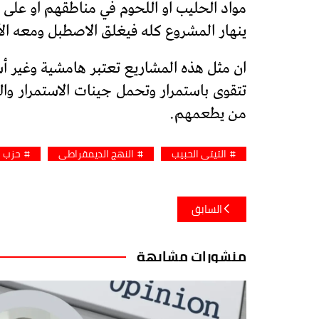
مواد الحليب او اللحوم في مناطقهم او على
ينهار المشروع كله فيغلق الاصطبل ومعه الأ
ان مثل هذه المشاريع تعتبر هامشية وغير أس
تتقوى باستمرار وتحمل جينات الاستمرار و
من يطعمهم.
التيتي الحبيب
النهج الديمقراطي
حزب ا
تصفّح
السابق
المقالات
منشورات مشابهة