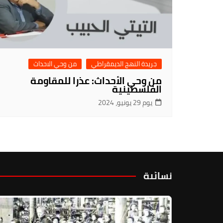
جريدة النهج الديمقراطي
من وحي الاحداث
من وحي الأحداث: عذرا للمقاومة
الفلسطينية
يوم 29 يونيو، 2024
نسائية