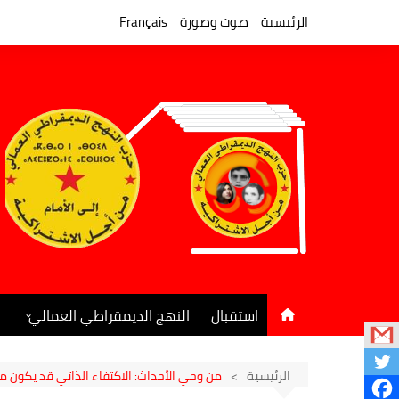
لتجاوز
لى
الرئيسية
صوت وصورة
Français
لمحتوى
استقبال
النهج الديمقراطي العمالي
المكتب السياسي
جريدة النهج الديمقراطي
الرئيسية
من وحي الأحداث: الاكتفاء الذاتي قد يكون مض