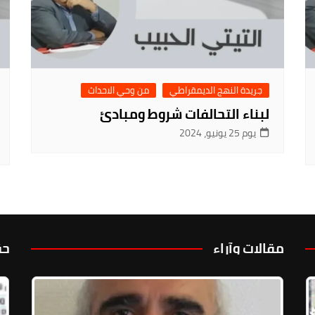
جريدة النهج الديمقراطي
من وحي الاحداث
لبناء التحالفات شروط ومبادئ
يوم 25 يونيو، 2024
مقالات وآراء
حق