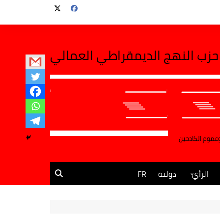
حزب النهج الديمقراطي العمالي
وعموم الكادحين
الرأي
دولية
FR
مقالات وآراء