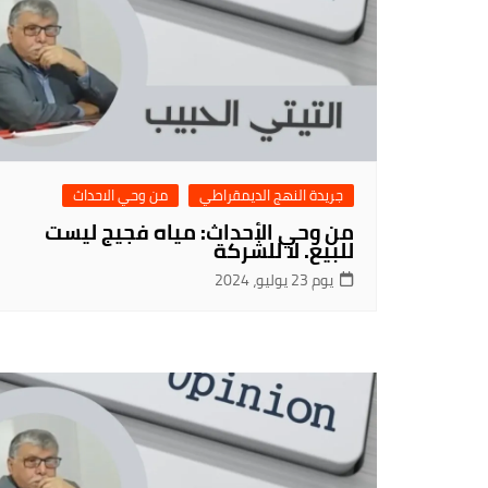
جريدة النهج الديمقراطي
من وحي الاحداث
من وحي الأحداث: مياه فجيج ليست
للبيع. لا للشركة
يوم 23 يوليو، 2024