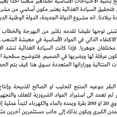
 بتلبية الاحتياجات الأساسية لجماهير شعبنا أخذا بعي
خي. فتحقيق السيادة الغذائية يعتبر مكون أساسي من مش
 ببلادنا. انه مشروع الدولة الجديدة، الدولة الوطنية الد
ر تتبنى توجها نقيضا تقدمه بكثير من البهرجة والخطاب
الاكتفاء الذاتي في المواد الأساسية في معيشة الشعب.
ن مختلفان جوهريا. فإذا كانت السيادة الغذائية تنشد الا
 يكون عرقلة لها ويضربها في الصميم. فلتوضيح سطحية ا
ت المتتالية ووزاراتها المتعددة نسوق هنا كيف يتم الح
لبقر بنوعيه المنتج للحليب او الصالح للذبيحة وإنت
قر ثم تعمد الى استيراد المواد الضرورية للعلف والتجه
مستثمر في منطقة قاحلة ان يبني اصطبلا ياوي 20 او 200 بقرة ويمده بال
مدن الكبرى ويكون بذلك إلى جانب مستثمرين آخرين مثله